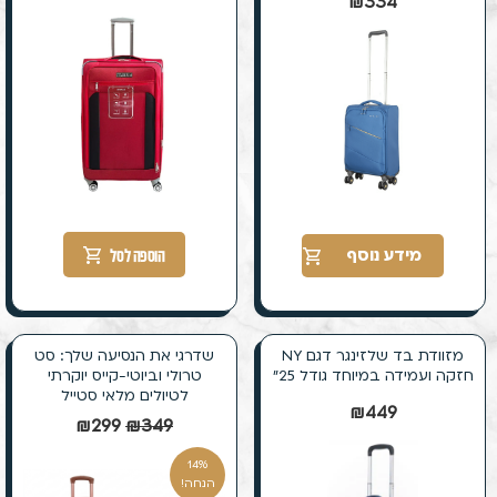
₪
334
הוספה לסל
מידע נוסף
מזוודת בד שלזינגר דגם NY
שדרגי את הנסיעה שלך: סט
חזקה ועמידה במיוחד גודל 25״
טרולי וביוטי-קייס יוקרתי
לטיולים מלאי סטייל
₪
449
₪
299
₪
349
14%
הנחה!