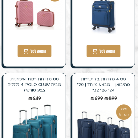
הוספה לסל
הוספה לסל
סט 4 מזוודות בד ישירות
סט מזוודות רכות ואיכותיות
מהיבואן – מבצע מיוחד | 20״
מבית ׳POLO CLUB׳ 4 גלגלים
24״ 28״ 32״
צבע טורקיז
₪
649
₪
699
₪
899
22%
הנחה!