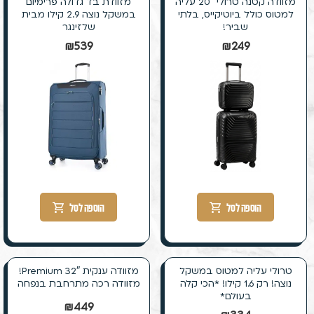
מזוודה קטנה טרולי 20″ עליה
מזוודת בד גדולה פרימיום
למטוס כולל ביוטיקייס, בלתי
במשקל נוצה 2.9 קילו מבית
שביר!
שלזינגר
₪
539
₪
249
הוספה לסל
הוספה לסל
טרולי עליה למטוס במשקל
מזוודה ענקית 32″ Premium!
נוצה! רק 1.6 קילו! *הכי קלה
מזוודה רכה מתרחבת בנפחה
בעולם*
₪
449