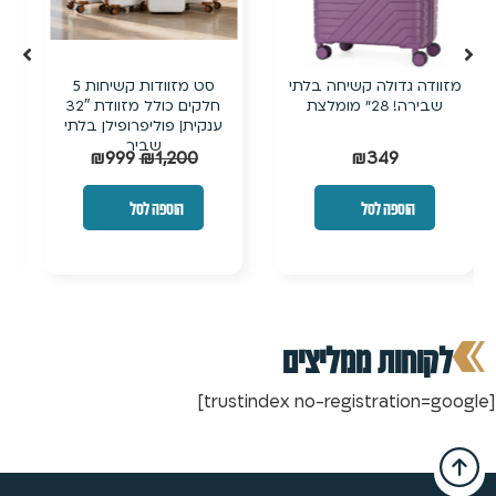
תי
סט מזוודות קשיחות 5
מזוודת 28 אינץ’
חלקים כולל מזוודת 32″
TITANIUMצבע שמנת דגם
ענקית| פוליפרופילן בלתי
מומלץ!
שביר
₪
349
₪
399
₪
999
₪
1,200
הוספה לסל
הוספה לסל
לקוחות ממליצים
[trustindex no-registration=google]