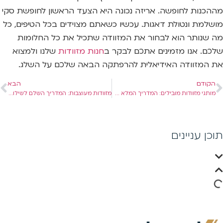
מההכנות לחופשה. אריזה נכונה היא הצעד הראשון לחופשת סקי
מושלמת ונטולת דאגות. עכשיו כשאתם מצוידים בכל הטיפים, כל
מה שנותר הוא לבחור את המזוודה שתכיל את כל החלומות
שלכם. אנו מזמינים אתכם לבקר ב
חנות מזוודות
שלנו ולמצוא
את המזוודה האידיאלית להרפתקה הבאה שלכם על השלג.
הקודם
הבא
מותגי מזוודות מובילים: המדריך המלא להשוואה בין סמסונייט, סוויס והמתחרים
מזוודות מעוצבות: המדריך השלם לשילוב מושלם בין סטייל, נוחות ואיכות
תוכן עניינים