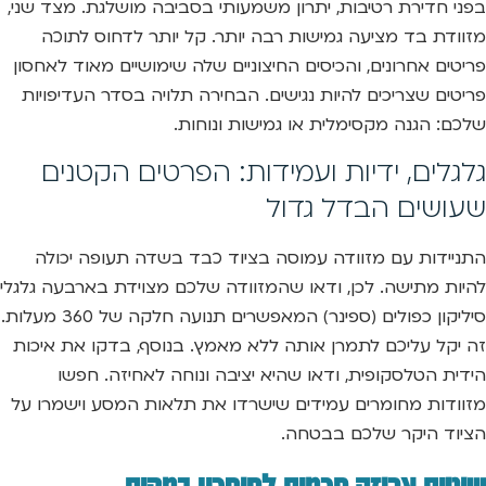
בפני חדירת רטיבות, יתרון משמעותי בסביבה מושלגת. מצד שני,
מזוודת בד מציעה גמישות רבה יותר. קל יותר לדחוס לתוכה
פריטים אחרונים, והכיסים החיצוניים שלה שימושיים מאוד לאחסון
פריטים שצריכים להיות נגישים. הבחירה תלויה בסדר העדיפויות
שלכם: הגנה מקסימלית או גמישות ונוחות.
גלגלים, ידיות ועמידות: הפרטים הקטנים
שעושים הבדל גדול
התניידות עם מזוודה עמוסה בציוד כבד בשדה תעופה יכולה
להיות מתישה. לכן, ודאו שהמזוודה שלכם מצוידת בארבעה גלגלי
סיליקון כפולים (ספינר) המאפשרים תנועה חלקה של 360 מעלות.
זה יקל עליכם לתמרן אותה ללא מאמץ. בנוסף, בדקו את איכות
הידית הטלסקופית, ודאו שהיא יציבה ונוחה לאחיזה. חפשו
מזוודות מחומרים עמידים שישרדו את תלאות המסע וישמרו על
הציוד היקר שלכם בבטחה.
שיטות אריזה חכמות לחיסכון במקום