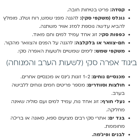
קסדה:
פריט בטיחות חובה.
גוגלס (משקפי סקי):
להגנה מפני שמש, רוח ושלג. מומלץ
להביא עדשה נוספת למזג אוויר משתנה.
כפפות סקי:
זוג אחד עמיד למים וחם מאוד.
חם-צוואר או בלקלבה:
להגנה על הפנים והצוואר מהקור.
משקפי שמש:
לימים שמשיים ולשעות האפרה סקי.
ביגוד אפרה סקי (לשעות הערב והמנוחה)
מכנסיים נוחים:
1-2 זוגות ג’ינס או מכנסיים אחרים.
חולצות וסוודרים:
מספר פריטים חמים ונוחים ללבישה
בערב.
נעלי חורף:
זוג אחד נוח, עמיד למים ועם סוליה שאינה
מחליקה.
בגד ים:
אתרי סקי רבים מציעים ספא, סאונה או בריכה
מחוממת.
לבנים ופיג’מה.