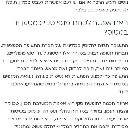
נוטים להזיע הרבה או אם יש לכם אפשרות לכבס במלון, תוכלו
להסתפק בשני סטים בלבד.
האם אפשר לקחת מגפי סקי כמטען יד
במטוס?
התשובה תלויה לחלוטין במדיניות של חברת התעופה הספציפית.
חברות תעופה רבות, במיוחד אלו הטסות ליעדי סקי פופולריים,
מתייחסות לתיק מגפי סקי ייעודי כפריט אישי או כחלק ממטען היד
המותר. עם זאת, חובה לבדוק זאת מראש באתר חברת
התעופה כדי למנוע הפתעות לא נעימות בשדה. נשיאת המגפיים
במטוס היא הדרך הבטוחה ביותר להבטיח שהם יגיעו אתכם
ליעד.
אריזה חכמה לחופשת סקי היא אמנות המשלבת תכנון, טכניקה
והציוד הנכון. בחירה במזוודה גדולה ועמידה, שימוש בשיטות
אריזה יעילות כמו גלגול וקוביות אריזה, והיצמדות לרשימת ציוד
מסודרת, יהפכו את התהליך המלחיץ לחלק פשוט ומתגמל