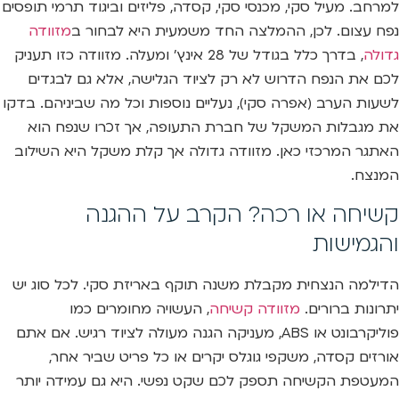
למרחב. מעיל סקי, מכנסי סקי, קסדה, פליזים וביגוד תרמי תופסים
נפח עצום. לכן, ההמלצה החד משמעית היא לבחור ב
מזוודה
גדולה
, בדרך כלל בגודל של 28 אינץ’ ומעלה. מזוודה כזו תעניק
לכם את הנפח הדרוש לא רק לציוד הגלישה, אלא גם לבגדים
לשעות הערב (אפרה סקי), נעליים נוספות וכל מה שביניהם. בדקו
את מגבלות המשקל של חברת התעופה, אך זכרו שנפח הוא
האתגר המרכזי כאן. מזוודה גדולה אך קלת משקל היא השילוב
המנצח.
קשיחה או רכה? הקרב על ההגנה
והגמישות
הדילמה הנצחית מקבלת משנה תוקף באריזת סקי. לכל סוג יש
יתרונות ברורים.
מזוודה קשיחה
, העשויה מחומרים כמו
פוליקרבונט או ABS, מעניקה הגנה מעולה לציוד רגיש. אם אתם
אורזים קסדה, משקפי גוגלס יקרים או כל פריט שביר אחר,
המעטפת הקשיחה תספק לכם שקט נפשי. היא גם עמידה יותר