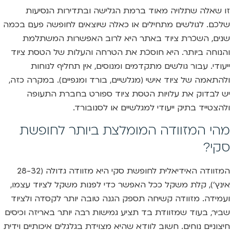
זו שאלה שתלויה מאוד ברמת הגלישה ובתדירות הנסיעות
שלכם. לגולשים מתחילים או כאלה שיוצאים לחופשה פעם בכמה
שנים, השכרת ציוד באתר היא לרוב האפשרות המשתלמת
והנוחה ביותר. היא חוסכת את הטרחה והעלות של הטסת ציוד
ייעודי. עבור גולשים מתקדמים ומנוסים, אין תחליף לנוחות
ולהתאמה של ציוד אישי (מגלשיים, בורד ומגפיים). במקרה כזה,
יש לבדוק את עלויות הטסת ציוד ספורט בחברת התעופה
ולהצטייד בתיק ייעודי למגלשיים או לסנובורד.
מהי המזוודה המומלצת ביותר לחופשת
סקי?
המזוודה האידיאלית לחופשת סקי היא מזוודה גדולה (28-32
אינץ’), קלת משקל ככל האפשר כדי לפנות משקל לציוד עצמו,
ועמידה. מזוודה קשיחה תספק הגנה טובה יותר לקסדה ולציוד
שביר, בעוד שמזוודת בד תציע גמישות רבה יותר באריזה וכיסים
חיצוניים נוחים. חשוב לוודא שהיא מצוידת בגלגלים איכותיים וידית