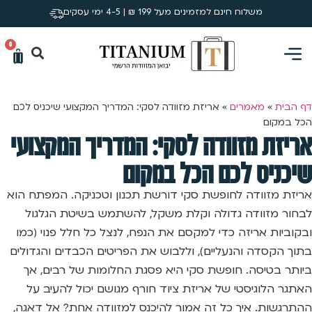
משלוח חינם למזמינים מעל 199 ₪ | 4-5 ימי עסקים
0
דף הבית
»
מאמרים
»
אריזת מזוודה לסקי: המדריך המקצועי שיכניס לכם
הכל במקום
אריזת מזוודה לסקי: המדריך המקצועי
שיכניס לכם הכל במקום
אריזת מזוודה לחופשת סקי דורשת תכנון וטכניקה. המפתח הוא
לבחור מזוודה גדולה וקלת משקל, להשתמש בשיטת הגלגול
ובקוביות אריזה כדי למקסם את הנפח, לנצל כל חלל פנוי (כמו
בתוך הקסדה והנעליים), וללבוש את הפריטים הכבדים והגדולים
ביותר בטיסה. חופשת סקי היא פסגת החלומות של רבים, אך
האתגר הלוגיסטי של אריזת ציוד חורף מגושם יכול להעיב על
ההתרגשות. איך כל זה אמור להיכנס למזוודה אחת? אל דאגה,