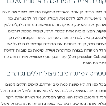
קוביות אריזה: המהפכה הארגונית שלכם
קוביות אריזה הן אחד מאביזרי הנסיעות הטובים ביותר שהומצאו.
הן מאפשרות לכם לחלק את תכולת המזוודה לקטגוריות, מה
שהופך את האריזה, הפריקה וההתמצאות במזוודה לקלים לאין
שיעור. הקצו קובייה אחת לביגוד תרמי, קובייה נוספת לגרביים
ולבנים, קובייה לבגדי האפרה סקי וכן הלאה. הקוביות לא רק
יוצרות סדר, הן גם דוחסות את הבגדים ועוזרות לכם לנצל את
חלל המזוודה בצורה מודולרית ויעילה. קיימות גם קוביות דחיסה
(Compression Cubes) עם רוכסן נוסף שמוציא אוויר ודוחס עוד
יותר את הנפח.
טטריס למתקדמים: ניצול חללים נסתרים
בכל מזוודה, לא משנה כמה טוב ארזתם, קיימים חללים קטנים
ומבוזבזים. המשימה שלכם היא למצוא אותם ולנצל אותם. החלל
הגדול והמובן מאליו הוא בתוך הקסדה. אל תארזו אותה ריקה.
מלאו אותה בפריטים רכים כמו כפפות, חם-צוואר, גרביים או אפילו