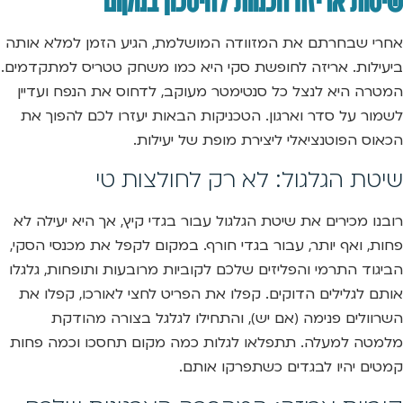
אחרי שבחרתם את המזוודה המושלמת, הגיע הזמן למלא אותה
ביעילות. אריזה לחופשת סקי היא כמו משחק טטריס למתקדמים.
המטרה היא לנצל כל סנטימטר מעוקב, לדחוס את הנפח ועדיין
לשמור על סדר וארגון. הטכניקות הבאות יעזרו לכם להפוך את
הכאוס הפוטנציאלי ליצירת מופת של יעילות.
שיטת הגלגול: לא רק לחולצות טי
רובנו מכירים את שיטת הגלגול עבור בגדי קיץ, אך היא יעילה לא
פחות, ואף יותר, עבור בגדי חורף. במקום לקפל את מכנסי הסקי,
הביגוד התרמי והפליזים שלכם לקוביות מרובעות ותופחות, גלגלו
אותם לגלילים הדוקים. קפלו את הפריט לחצי לאורכו, קפלו את
השרוולים פנימה (אם יש), והתחילו לגלגל בצורה מהודקת
מלמטה למעלה. תתפלאו לגלות כמה מקום תחסכו וכמה פחות
קמטים יהיו לבגדים כשתפרקו אותם.