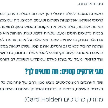
סיבות מרכזיות.
ראשית, המעבר לעולם דיגיטלי הפך את רוב תכולת הארנק המס
כרטיסי אשראי, אפליקציות תשלום ושעונים חכמים, מה שמצמצם א
תמונות אהובות, כולם מצאו את מקומם בסמארטפון. כתוצאה
בכמה כרטיסים חיוניים ומעט שטרות לגיבוי. שנית, הנוחות היא
גם הוכח כמזיק בריאותית. ישיבה ממושכת על ארנק גורמת לעי
ועלולה להוביל לכאבי גב ורגליים. ארנק קטן, שניתן לשאת בקלו
ההיבט האסתטי. עיצוב נקי ומינימליסטי משדר תחכום, סדר ויעי
ועד קז’ואל, ומעיד על בעליו כאדם שמקדיש תשומת לב לפרטי
סוגי ארנקים קטנים: מה מתאים לך?
שוק הארנקים המינימליסטיים מציע מגוון רחב של פתרונות, כל 
בצרכים האישיים, בכמות הכרטיסים והמזומן שאתם נושאים בדרך
מחזיק כרטיסים (Card Holder)