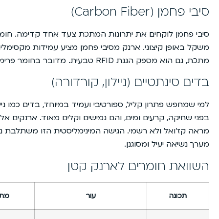
סיבי פחמן (Carbon Fiber)
סיבי פחמן לוקחים את יתרונות המתכת צעד אחד קדימה. חומר
משקל באופן קיצוני. ארנק מסיבי פחמן מציע עמידות מקסימלית 
מתכת, גם הוא מספק הגנת RFID טבעית. מדובר בחומר פרימיום, ולכן מחירם של ארנקים אלו נוטה להיות גבוה יותר.
בדים סינתטיים (ניילון, קורדורה)
למי שמחפש פתרון קליל, ספורטיבי ועמיד במיוחד, בדים כמו ניי
בפני שחיקה, קרעים ומים, והם גמישים וקלים מאוד. ארנקים אלו
מראה קז’ואל ולא רשמי. הגישה המינימליסטית הזו משתלבת נ
מערך נשיאה יעיל ומסוגנן.
השוואת חומרים לארנק קטן
תכונה
עור
מת