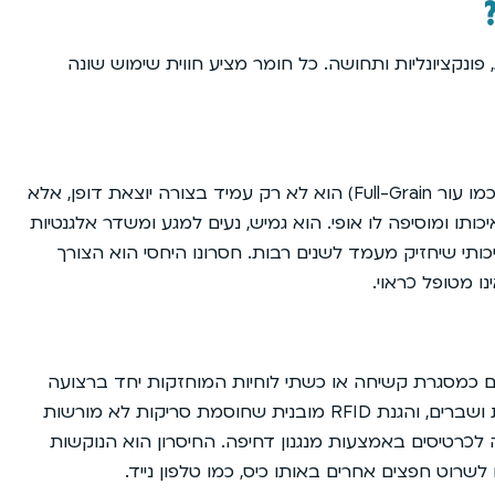
ונקציונליות ותחושה. כל חומר מציע חווית שימוש שונה
עור הוא הבחירה הנצחית והפופולרית ביותר. ארנק עור איכותי (כמו עור Full-Grain) הוא לא רק עמיד בצורה יוצאת דופן, אלא
תו ומוסיפה לו אופי. הוא גמיש, נעים למגע ומשדר אלגנטיות
תי שיחזיק מעמד לשנים רבות. חסרונו היחסי הוא הצורך
ו מטופל כראוי.
יים כמסגרת קשיחה או כשתי לוחיות המוחזקות יחד ברצועה
אלסטית. היתרון המרכזי שלהם הוא עמידות קיצונית בפני מכות ושברים, והגנת RFID מובנית שחוסמת סריקות לא מורשות
לכרטיסים באמצעות מנגנון דחיפה. החיסרון הוא הנוקשות
שרוט חפצים אחרים באותו כיס, כמו טלפון נייד.