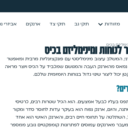
מזוודות
תיקי גב
תיקי צד
ארנקים
אביזרי נ
ימליזם בכיס
לנוחות ומינימליזם בכיס
י, המשלב עיצוב מינימליסטי עם פונקציונליות מרבית ומאפשר
כם נמאס מהארנק העבה והמגושם שמכביד על הכיס ויוצר מראה
יכול ליצור שינוי גדול בנוחות היומיומית שלכם.
ים?
פס בעליו כבעל אמצעים. הוא הכיל שטרות רבים, כרטיסי
ה, והיום, ארנק נפוח הוא בעיקר עדות לחוסר סדר ומקור
, השתלטה על תחומי חיים רבים, והארנק האישי הוא אחד
המעבר מארנקים עמוסים לפתרונות קומפקטיים נובע ממספר