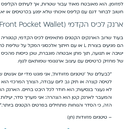
למזומן. הוא מאובטח מאוד עבור שטרות, אך לעיתים הקליפס עצ
חשוב לבחור דגם עם קליפס איכותי שלא יפגע בכרטיסים או יא
ארנק לכיס הקדמי (Front Pocket Wallet)
בעוד שרוב הארנקים הקטנים מתאימים לכיס הקדמי, קטגוריה ז
הם מגיעים בצורת L או עם חיתוך אלכסוני המקל ע
ישיבה או תנועה, תוך מתן אבטחה מוגברת, שכן כייסות מהכיס
של מחזיק כרטיסים עם עיצוב ארגונומי שמותאם לגוף.
“כבעלים של ‘טיטניום מזוודות’, אני פוגש מדי יום אנשים
לטיסה קצרה או תיק גב ליום עבודה, הצורך המרכזי הוא 
לא נעצר בנסיעות; הוא חודר לכל היבט בחיים. הארנק הו
והמעבר לארנק קטן הוא הצהרה: אני מעריך סדר, יעילות
הזה, כי הסדר והנוחות מתחילים בפרטים הקטנים ביותר.”
– טיטניום מזוודות (חן)