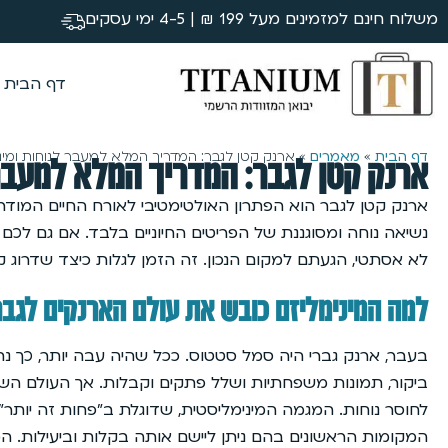
משלוח חינם למזמינים מעל 199 ₪ | 4-5 ימי עסקים
דף הבית
דף הבית
»
מאמרים
»
ארנק קטן לגבר: המדריך המלא למעבר לנוחות ומינ
ארנק קטן לגבר: המדריך המלא למעבר 
ארנק קטן לגבר הוא הפתרון האולטימטיבי לאורח החיים המודרנ
נשיאה נוחה ומסוגננת של הפריטים החיוניים בלבד. אם גם ל
לא אסתטי, הגעתם למקום הנכון. זה הזמן לגלות כיצד שדרוג קטן 
למה המינימליזם כובש את עולם הארנקים לגבר
בעבר, ארנק גברי היה סמל סטטוס. ככל שהיה עבה יותר, כך נת
ביקור, תמונות משפחתיות ושלל פתקים וקבלות. אך העולם השתנ
לחוסר נוחות. המגמה המינימליסטית, שדוגלת ב”פחות זה יותר”
המקומות הראשונים בהם ניתן ליישם אותה בקלות וביעילות. 