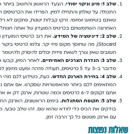
שלב 1: מיון וניקוי יסודי.
הצעד הראשון והחשוב ביותר הו
התכולה על שולחן והתחילו למיין. הפרידו את הכרטיסים הח
שאינם בשימוש יומיומי. זרקו קבלות ישנות, פתקים לא רל
האחרונה השתמשתם בכרטיס המועדון של אותה חנות?
שלב 2: דיגיטציה של המידע.
את רוב כרטיסי המועדון וה
Stocard), מה שחוסך מקום פיזי יקר. צלמו כרטיסי
חשובים שאין צורך לשאת פיזית יכולים להיסרק ולהישמר 
שלב 3: הגדרת הצרכים האמיתיים.
לאחר המיון, קבעו מ
מדובר ב-3 עד 5 כרטיסים, תעודה מזהה ומעט מזומן למקרי חירום או למקומות שאינם מקבלים אשראי.
שלב 4: בחירת הארנק החדש.
כעת, כשידוע לכם מהי ה
אתם זקוקים ל-6 כרטיסים וכמה שטרות, ארנק דק או ארנק עם תפסן שטרות יתאימו יותר.
שלב 5: תקופת הסתגלות.
בימים הראשונים, הארנק החד
בודקים את הכיס כדי לוודא שהוא שם. זהו שלב טבעי. מ
עם ארנק מגושם כל כך הרבה זמן.
שאלות נפוצות