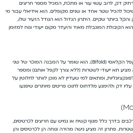
רתיק דק, לרוב עשוי עור או מתכת, המכיל מספר חריצים
יכול להכיל שטר אחד או שניים מקופלים. הוא אידיאלי עבור מי
קל ביותר שקיים. היתרון הגדול הוא הגודל הזעיר שלו,
א הקיבולת המוגבלת מאוד והיעדר מקום ייעודי ונוח למזומן
הארנק הדק הוא גרסה מודרנית ומצומצמת של הארנק המתקפל הקלאסי (Bifold). הוא שומר על המבנה המוכר של שני
מציע תא ייעודי לשטרות (ללא צורך לקפל אותם) ומספר
ונקציונליות, ומתאים למי שעדיין לא מוכן לוותר לחלוטין על
יו דק ולהימנע מלדחוס לתוכו פריטים מיותרים שיפגעו
כבים בדרך כלל מגוף קשיח או גמיש עם חריצים לכרטיסים,
רות. פתרון זה מציע גישה מהירה ונוחה הן לכרטיסים והן