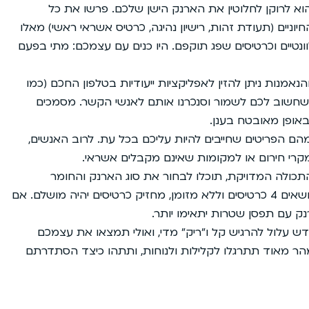
א לרוקן לחלוטין את הארנק הישן שלכם. פרשו את כל
יוניים (תעודת זהות, רישיון נהיגה, כרטיס אשראי ראשי) מאלו
וונטיים וכרטיסים שפג תוקפם. היו כנים עם עצמכם: מתי בפעם
נאמנות ניתן להזין לאפליקציות ייעודיות בטלפון החכם (כמו
 ביקור שחשוב לכם לשמור וסנכרנו אותם לאנשי הקשר. מסמכים
באופן מאובטח בענן.
הם הפריטים שחייבים להיות עליכם בכל עת. לרוב האנשים,
תכולה המדויקת, תוכלו לבחור את סוג הארנק והחומר
המתאימים לכם ביותר מהאפשרויות שסקרנו. אם אתם נושאים 4 כרטיסים וללא מזומן, מחזיק כרטיסים יהיה מושלם. אם
ש עלול להרגיש קל ו”ריק” מדי, ואולי תמצאו את עצמכם
הר מאוד תתרגלו לקלילות ולנוחות, ותתהו כיצד הסתדרתם