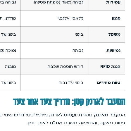
עמידות
גבוהה מאוד (מפתח פטינה)
גבוהה ביו
סגנון
קלאסי, אלגנטי
מודרני, ת
משקל
בינוני
בינוני עד
גמישות
גבוהה
נמוכה (קש
הגנת RFID
דורש תוספת שכבה
מובנה
טווח מחירים
בינוני עד גבוה
בינוני עד 
המעבר לארנק קטן: מדריך צעד אחר צעד
המעבר מארנק מסורתי ועמוס לארנק מינימליסטי דורש שינוי קט
פחות משעה, והתוצאה תשרת אתכם לאורך זמן.