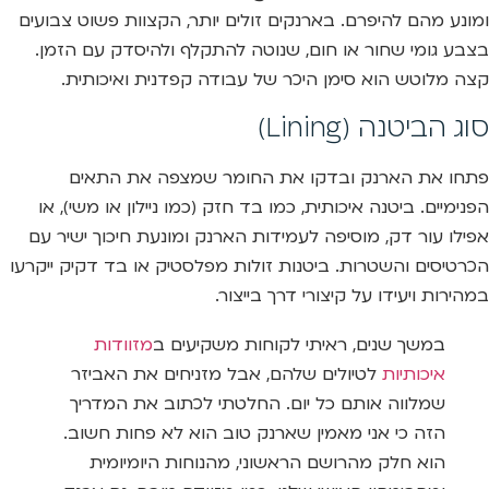
ומונע מהם להיפרם. בארנקים זולים יותר, הקצוות פשוט צבועים
בצבע גומי שחור או חום, שנוטה להתקלף ולהיסדק עם הזמן.
קצה מלוטש הוא סימן היכר של עבודה קפדנית ואיכותית.
סוג הביטנה (Lining)
פתחו את הארנק ובדקו את החומר שמצפה את התאים
הפנימיים. ביטנה איכותית, כמו בד חזק (כמו ניילון או משי), או
אפילו עור דק, מוסיפה לעמידות הארנק ומונעת חיכוך ישיר עם
הכרטיסים והשטרות. ביטנות זולות מפלסטיק או בד דקיק ייקרעו
במהירות ויעידו על קיצורי דרך בייצור.
במשך שנים, ראיתי לקוחות משקיעים ב
מזוודות
איכותיות
לטיולים שלהם, אבל מזניחים את האביזר
שמלווה אותם כל יום. החלטתי לכתוב את המדריך
הזה כי אני מאמין שארנק טוב הוא לא פחות חשוב.
הוא חלק מהרושם הראשוני, מהנוחות היומיומית