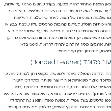
כאן המונח מתחיל להיות מטעה. בעוד שהשם מרמז על איכות,
“עור אמיתי” הוא למעשה דרגת האיכות השלישית. הוא מיוצר
מהשכבות הפנימיות של העור, לאחר שהשכבות העליונות
והאיכותיות הוסרו. לעיתים קרובות מרססים עליו שכבת צבע או
דוגמה מלאכותית כדי לחקות מראה של עור איכותי יותר. הוא
אמנם עשוי מעור, אך הוא פחות עמיד, פחות גמיש ואינו מזדקן
יפה. ארנקים מסוג זה לרוב יתחילו להראות סימני בלאי
משמעותיים תוך זמן קצר יחסית.
עור מלוכד (Bonded Leather)
זוהי הדרגה הנמוכה ביותר, ולמעשה, בקושי ניתן לכנותה עור. עור
מלוכד מיוצר משאריות ופירורי עור שנותרו מתהליכי הייצור.
שאריות אלו נטחנו יחד עם דבקים וחומרים פלסטיים (כמו
פוליאוריתן) ונלחצים ליריעות. התוצאה היא מוצר שנראה ומרגיש
כמו פלסטיק, בעל עמידות נמוכה מאוד, והוא נוטה להתקלף
ולהיסדק במהירות. מומלץ להימנע לחלוטין ממוצרים העשויים