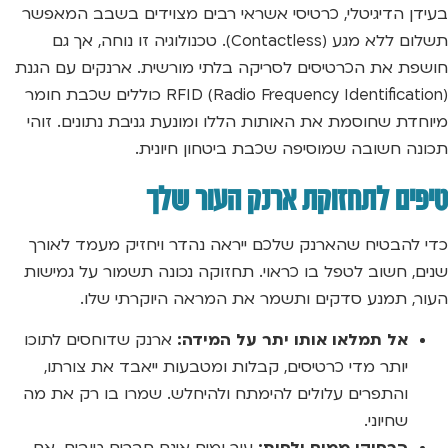
בעידן הדיגיטלי, כרטיסי אשראי רבים מצוידים בשבב המאפשר
תשלום ללא מגע (Contactless). טכנולוגיה זו נוחה, אך גם
חושפת את הכרטיסים לסריקה בלתי מורשית. ארנקים עם הגנת
RFID (Radio Frequency Identification) כוללים שכבת חומר
מיוחדת שחוסמת את האותות הללו ומונעת גניבת נתונים. זוהי
תכונה חשובה שמוסיפה שכבת ביטחון חיונית.
טיפים לתחזוקת ארנק העור שלך
כדי להבטיח שהארנק שלכם ייראה נהדר ויחזיק מעמד לאורך
שנים, חשוב לטפל בו כראוי. תחזוקה נכונה תשמור על גמישות
העור, תמנע סדקים ותשמר את המראה היוקרתי שלו.
אל תמלאו אותו יתר על המידה:
ארנק שדוחסים לתוכו
יותר מדי כרטיסים, קבלות ומטבעות ייאבד את צורתו,
והתפרים עלולים להימתח ולהיחלש. שמרו בו רק את מה
שחיוני.