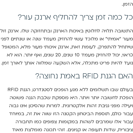
הזמן.
כל כמה זמן צריך להחליף ארנק עור?
התשובה תלויה לחלוטין באיכות הארנק ובתחזוקה שלו. ארנק זול
מעור “אמיתי” או מלוכד עשוי להחזיק מעמד שנה או שנתיים לפני
שיתחיל להתפרק. לעומת זאת, ארנק איכותי מעור מלא, המטופל
כראוי, יכול להחזיק מעמד 10 שנים, 20 שנים, ואף יותר. הוא לא
נועד להיות פריט מתכלה, אלא השקעה שמלווה אותך לאורך זמן.
האם הגנת RFID באמת נחוצה?
בעולם שבו תשלומים ללא מגע הופכים לסטנדרט, הגנת RFID
הופכת לחשובה יותר ויותר. היא מספקת שכבת הגנה פשוטה
ויעילה מפני גניבת זהות אלקטרונית. למרות שהסיכון אינו גבוה
עבור כולם, תוספת הביטחון הקטנה הזו שווה את זה, במיוחד
עבור אלו שמרבים לשהות במקומות צפופים כמו תחבורה
ציבורית, שדות תעופה או קניונים. זוהי תכונה מומלצת מאוד