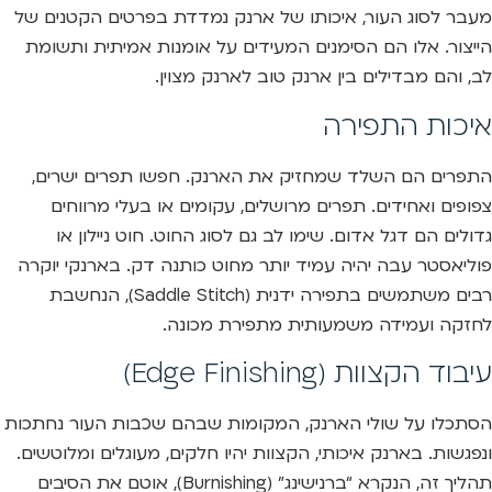
מעבר לסוג העור, איכותו של ארנק נמדדת בפרטים הקטנים של
הייצור. אלו הם הסימנים המעידים על אומנות אמיתית ותשומת
לב, והם מבדילים בין ארנק טוב לארנק מצוין.
איכות התפירה
התפרים הם השלד שמחזיק את הארנק. חפשו תפרים ישרים,
צפופים ואחידים. תפרים מרושלים, עקומים או בעלי מרווחים
גדולים הם דגל אדום. שימו לב גם לסוג החוט. חוט ניילון או
פוליאסטר עבה יהיה עמיד יותר מחוט כותנה דק. בארנקי יוקרה
רבים משתמשים בתפירה ידנית (Saddle Stitch), הנחשבת
לחזקה ועמידה משמעותית מתפירת מכונה.
עיבוד הקצוות (Edge Finishing)
הסתכלו על שולי הארנק, המקומות שבהם שכבות העור נחתכות
ונפגשות. בארנק איכותי, הקצוות יהיו חלקים, מעוגלים ומלוטשים.
תהליך זה, הנקרא “ברנישינג” (Burnishing), אוטם את הסיבים