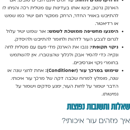
הרחיקו ממים ולחות:
עור ומים אינם חברים טובים. אם
הארנק נרטב, יבשו אותו בעדינות עם מטלית רכה והניחו לו
להתייבש באוויר החדר, הרחק ממקור חום ישיר כמו שמש
או רדיאטור.
הימנעו מחשיפה ממושכת לשמש:
אור שמש ישיר עלול
לגרום לצבע העור לדהות ולחומר להתייבש ולהיסדק.
ניקוי תקופתי:
נגבו את הארנק מדי פעם עם מטלית לחה
ונקייה כדי להסיר אבק ולכלוך שהצטברו. אין להשתמש
בחומרי ניקוי אגרסיביים.
שימוש במרכך עור (Conditioner):
אחת לחצי שנה או
שנה, מומלץ למרוח שכבה דקה של מרכך עור איכותי.
הדבר ישמור על לחות העור, ימנע סדקים וישמור על
גמישותו.
שאלות ותשובות נפוצות
איך מזהים עור איכותי?