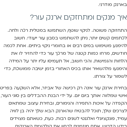
בארנק מודרני.
איך מנקים ומתחזקים ארנק עור?
התחזוקה פשוטה. לניקוי שוטף, השתמשו במטלית רכה ולחה.
לכתמים קשים יותר, ניתן להשתמש בסבון עור ייעודי. חשוב
להימנע משימוש במים רבים או בחומרי ניקוי ביתיים. אחת לכמה
חודשים, מרחו כמות קטנה של מרכך עור כדי להחזיר לו את
הלחות והגמישות. והכי חשוב, אל תעמיסו עליו יתר על המידה
והימנעו מלהשאיר אותו בכיס האחורי בזמן ישיבה ממושכת, כדי
לשמור על צורתו.
בחירת ארנק עור אינה רק רכישה של אביזר, אלא השקעה בפריט
אישי שמלווה אותך ביום יום. על ידי הבנת ההבדלים בין סוגי העור,
הקפדה על איכות התפירה והגימורים, ובחירת עיצוב שמתאים
לצרכים שלך, תוכל להבטיח שהארנק הבא שלך יהיה בן לוויה
עמיד, פונקציונלי ואלגנטי לשנים רבות. כעת, כשאתם מצוידים
בידע הדרוש, אתם מוזמנים לבחון את קולקציית הארנקים