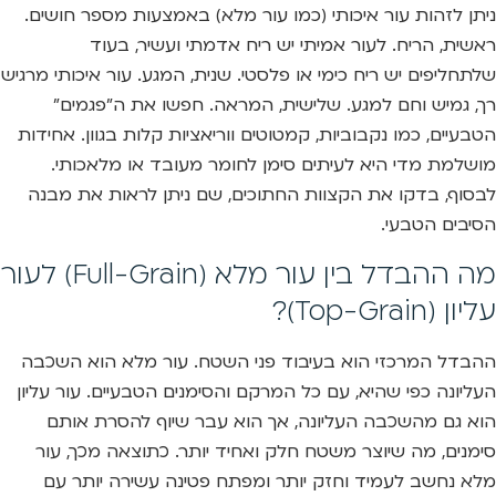
ניתן לזהות עור איכותי (כמו עור מלא) באמצעות מספר חושים.
ראשית, הריח. לעור אמיתי יש ריח אדמתי ועשיר, בעוד
שלתחליפים יש ריח כימי או פלסטי. שנית, המגע. עור איכותי מרגיש
רך, גמיש וחם למגע. שלישית, המראה. חפשו את ה”פגמים”
הטבעיים, כמו נקבוביות, קמטוטים ווריאציות קלות בגוון. אחידות
מושלמת מדי היא לעיתים סימן לחומר מעובד או מלאכותי.
לבסוף, בדקו את הקצוות החתוכים, שם ניתן לראות את מבנה
הסיבים הטבעי.
מה ההבדל בין עור מלא (Full-Grain) לעור
עליון (Top-Grain)?
ההבדל המרכזי הוא בעיבוד פני השטח. עור מלא הוא השכבה
העליונה כפי שהיא, עם כל המרקם והסימנים הטבעיים. עור עליון
הוא גם מהשכבה העליונה, אך הוא עבר שיוף להסרת אותם
סימנים, מה שיוצר משטח חלק ואחיד יותר. כתוצאה מכך, עור
מלא נחשב לעמיד וחזק יותר ומפתח פטינה עשירה יותר עם