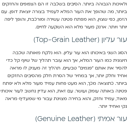
ולאיכות הגבוהה ביותר. הסיבים בשכבה זו הם הצפופים והחזקים
ביותר, מה שהופך את העור המלא לעמיד בצורה יוצאת דופן. עם
הזמן, כפי שצוין, הוא מפתח פטינה עשירה ומורכבת, והופך ליפה
יותר ויותר. ארנק מעור מלא הוא השקעה לחיים.
עור עליון (Top-Grain Leather)
הסוג השני באיכותו הוא עור עליון. הוא נלקח מאותה שכבה
חיצונית כמו העור המלא, אך הוא עובר תהליך של שיוף קל כדי
להסיר את אותם “פגמים” טבעיים. תהליך זה מעניק לו מראה
אחיד וחלק יותר, אך במחיר של הסרת חלק מהסיבים החזקים
ביותר. כתוצאה מכך, הוא מעט פחות עמיד מעור מלא ולא יפתח
פטינה באותה עומק ועושר. עם זאת, הוא עדיין נחשב לעור איכותי
מאוד, עמיד וחזק, והוא בחירה מצוינת עבור מי שמעדיף מראה
נקי ואחיד יותר.
עור אמיתי (Genuine Leather)