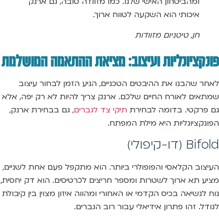
ומהביטחון האישי שלנו. כמו מזוודה טובה, גם ארנק
איכותי הוא השקעה לטווח ארוך.
חן, טיטניום מזוודות
פונקציונליות ועיצוב: מציאת ההתאמה המושלמת
לאחר שהבנו את ההיבטים הטכניים, הגיע הזמן לבחור עיצוב
שמתאים לאורח החיים שלכם. ארנק צריך להיות לא רק יפה, אלא
גם פרקטי. בדומה לבחירת
תיקי צד לגברים
, גם בבחירת ארנק,
הפונקציונליות היא מילת המפתח.
Bifold (דו-קיפולי)
העיצוב הקלאסי והפופולרי ביותר. הוא מתקפל פעם אחת לשניים,
מציע תא ארוך לשטרות ומספר חריצים לכרטיסים. הוא דק יחסית,
נוח לנשיאה בכיס הקדמי או האחורי ומהווה איזון מצוין בין קיבולת
לגודל. זהו פתרון אידיאלי עבור רוב הגברים.