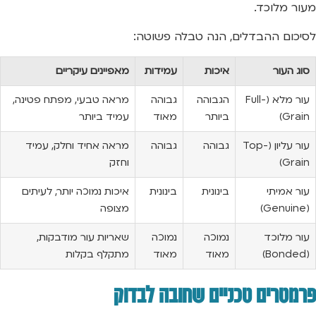
מעור מלוכד.
לסיכום ההבדלים, הנה טבלה פשוטה:
סוג העור
איכות
עמידות
מאפיינים עיקריים
עור מלא (Full-
הגבוהה
גבוהה
מראה טבעי, מפתח פטינה,
Grain)
ביותר
מאוד
עמיד ביותר
עור עליון (Top-
גבוהה
גבוהה
מראה אחיד וחלק, עמיד
Grain)
וחזק
עור אמיתי
בינונית
בינונית
איכות נמוכה יותר, לעיתים
(Genuine)
מצופה
עור מלוכד
נמוכה
נמוכה
שאריות עור מודבקות,
(Bonded)
מאוד
מאוד
מתקלף בקלות
פרמטרים טכניים שחובה לבדוק