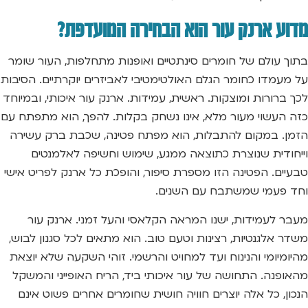
מדוע ארנק עור הוא הבחירה המועדפת?
בתוך עולם של חומרים סינתטיים ואופנות מתחלפות, העור שומר
על מעמדו כחומר הגלם האולטימטיבי לאביזרים יוקרתיים. הסיבות
לכך ברורות ומוצקות. ראשית, עמידות. ארנק עור איכותי, ובמיוחד
כזה העשוי מעור מלא, אינו נשחק בקלות. להפך, הוא מתפתח עם
הזמן. במקום להתבלות, הוא מפתח פטינה, שכבת ברק עשירה
וייחודית שנוצרת כתוצאה ממגע, שימוש וחשיפה לאלמנטים
טבעיים. הפטינה הזו מספרת סיפור, והופכת כל ארנק לפריט אישי
וחד פעמי שמשתבח עם השנים.
מעבר לעמידות, ישנו המראה הקלאסי והעל זמני. ארנק עור
משדר אלגנטיות, רצינות וטעם טוב. הוא מתאים לכל סגנון לבוש,
מהיומיומי והנינוח ועד למחויט והרשמי. זוהי השקעה שלא יוצאת
מהאופנה. התחושה של עור איכותי ביד, הריח האופייני והמשקל
הנכון, כל אלה יוצרים חוויה חושית שחומרים אחרים פשוט אינם