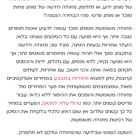
של מותג ידוע, או לחלופין, מזוודה חדשה של מותג פחות
מוכר או מותג פרטי. מהי הבחירה הנכונה?
מזוודה משומשת ממותג מוכר עשויה להציע איכות חומרים
טובה יותר, אך היא מגיעה עם כל הסיכונים שצוינו: בלאי,
היעדר אחריות ובעיות היגיינה. מצד שני, מזוודה חדשה
בתקציב נמוך אולי תהיה עשויה מחומרים פשוטים יותר, אך
היא מגיעה נקייה, ללא פגמים, עם גלגלים, ידיות ורוכסנים
תקינים במאה אחוז, והכי חשוב, עם אחריות. לעיתים
קרובות, ניתן למצוא
מזוודות במבצע
במחירים אטרקטיביים
מאוד, שמצמצמים משמעותית את פער המחירים מול
מזוודה משומשת והופכים את ההימור ללא כדאי. עבור
פריטים קטנים יותר, כמו
טרולי עליה למטוס
, הפערים במחיר
כל כך קטנים שלרוב אין שום היגיון כלכלי בלקחת את הסיכון
של רכישת מזוודה משומשת.
השקט הנפשי שבידיעה שהמזוודה שלכם לא תתפרק