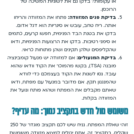
או עקומות? בדקו גם את לשוניות המשיכה של
הרוכסן.
בדיקת פנים המזוודה:
פתחו את המזוודה והריחו
אותה. ריח טחב, עובש או סיגריות הוא דגל אדום.
בדקו את בטנת הבד הפנימית, חפשו קרעים, כתמים
או סימני רטיבות. בדקו את הרצועות הפנימיות, ודאו
שהקליפסים שלהן תקינים ושהן מתוחות כראוי.
בדיקת המנעולים:
אם למזוודה יש מנעול קומבינציה
מובנה (TSA), בקשו מהמוכר את הקוד וודאו שהוא
עובד. נסו לשנות את הקוד בעצמכם כדי לוודא
שהמנגנון תקין. אם מדובר במנעול עם מפתח, ודאו
שאתם מקבלים את המפתח ושהוא פותח ונועל את
המזוודה בקלות.
משומש מול חדש בתקציב נמוך: מה עדיף?
זוהי שאלת המפתח. נניח שיש לכם תקציב מוגדר של 250
שקלים. בתקציב זה, אתם יכולים למצוא מזוודה משומשת