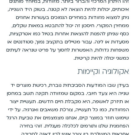
זהו היתרון המרכזי והברור ביותר. מזוודות, במיוחד מותגים
איכותיים, יכולות להיות הוצאה לא קטנה. בשוק היד השנייה,
ניתן למצוא מזוודות במחירים הנמוכים בעשרות אחוזים
ממחירן המקורי. חיסכון זה יכול להתבטא במאות שקלים,
כסף שניתן להפנות להוצאות אחרות בטיול כמו אטרקציות,
מסעדות או לינה. עבור מטיילים בתקציב נמוך, סטודנטים או
משפחות גדולות, האפשרות לחסוך על פריט שנראה לעיתים
כמשני יכולה להיות קריטית.
אקולוגיה וקיימות
בעידן שבו המודעות הסביבתית גוברת, רכישת מוצרים יד
שנייה היא צעד חיובי. במקום שמזוודה תקינה תשב במחסן
או תיזרק לאשפה, היא מקבלת חיים חדשים. תעשיית ייצור
המזוודות, כמו כל תעשייה, צורכת משאבים ואנרגיה. על ידי
שימוש חוזר במוצר קיים, אנחנו מצמצמים את טביעת הרגל
הפחמנית שלנו ותורמים לכלכלה מעגלית. זוהי בחירה
אחראית המשלבת בין צורך אישי לבין דאגה לסביבה.