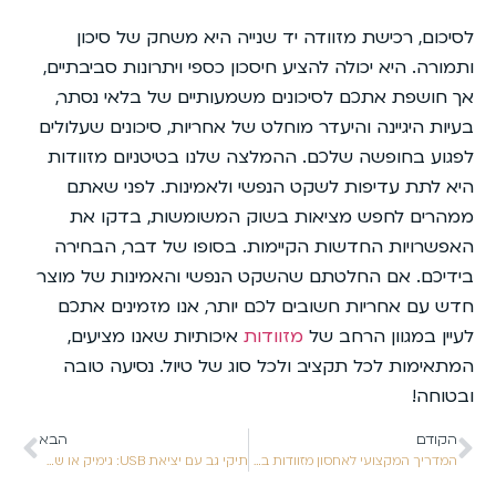
לסיכום, רכישת מזוודה יד שנייה היא משחק של סיכון
ותמורה. היא יכולה להציע חיסכון כספי ויתרונות סביבתיים,
אך חושפת אתכם לסיכונים משמעותיים של בלאי נסתר,
בעיות היגיינה והיעדר מוחלט של אחריות, סיכונים שעלולים
לפגוע בחופשה שלכם. ההמלצה שלנו בטיטניום מזוודות
היא לתת עדיפות לשקט הנפשי ולאמינות. לפני שאתם
ממהרים לחפש מציאות בשוק המשומשות, בדקו את
האפשרויות החדשות הקיימות. בסופו של דבר, הבחירה
בידיכם. אם החלטתם שהשקט הנפשי והאמינות של מוצר
חדש עם אחריות חשובים לכם יותר, אנו מזמינים אתכם
לעיין במגוון הרחב של
מזוודות
איכותיות שאנו מציעים,
המתאימות לכל תקציב ולכל סוג של טיול. נסיעה טובה
ובטוחה!
הקודם
הבא
המדריך המקצועי לאחסון מזוודות בבית: כך תשמרו עליהן לאורך שנים
תיקי גב עם יציאת USB: גימיק או שדרוג חיוני?