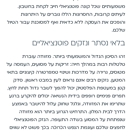
משמעותיים שכל קונה פוטנציאלי חייב לקחת בחשבון.
לעיתים קרובות, החסרונות הללו גוברים על היתרונות
והופכים את העסקה ללא כדאית ואף למסוכנת עבור הטיול
שלכם.
בלאי נסתר ונזקים פוטנציאליים
זהו הסיכון הגדול והמשמעותי ביותר. מזוודה עוברת
טלטלות רבות במהלך חייה: זריקות על מסועים, העמסה על
מטוסים, גרירה על מדרכות ושינויי טמפרטורה קיצוניים בתאי
המטען. נזקים רבים אינם נראים לעין במבט ראשון. סדק
קטן במעטפת הפלסטיק יכול להפוך לשבר גדול תחת לחץ,
תפרים פנימיים רופפים בידית הנשיאה יכולים להיקרע ברגע
שתרימו את המזוודה, וגלגל שחוק עלול להישבר באמצע
הדרך לבית המלון. התרחיש הגרוע ביותר הוא מזוודה
שנפתחת על המסוע בשדה התעופה. הנזק הפוטנציאלי
לחפצים שלכם ועוגמת הנפש הכרוכה בכך פשוט לא שווים