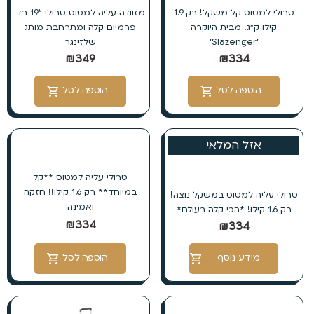
טרולי למטוס קל משקל! רק 1.9
מזוודה עליה למטוס טרולי “19 בד
קילו ק״ג! מבית היוקרה
פרמיום קלה ומתרחבת מותג
׳Slazenger׳
שלזינגר
₪
349
₪
334
הוספה לסל
הוספה לסל
אזל המלאי
טרולי עליה למטוס **קל
במיוחד** רק 1.6 קילו!! חזקה
טרולי עליה למטוס במשקל נוצה!
ואמינה
רק 1.6 קילו! *הכי קלה בעולם*
₪
334
₪
334
מידע נוסף
הוספה לסל