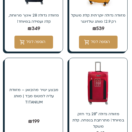
מזוודה גדולה יוקרתית קלת משקל
מזוודה גדולה 28 אינץ׳ מרווחת,
רק 2.9! מותג שלזינגר
קלה ועמידה במיוחד!
₪
349
₪
539
הוספה לסל
הוספה לסל
מבצע ישיר מהיבואן – מזוודת
עליה למטוס מבד | מותג
TITANIUM
מזוודה גדולה 28″ בד חזק
במיוחד! מתרחבת בנפחה. קלת
₪
199
משקל