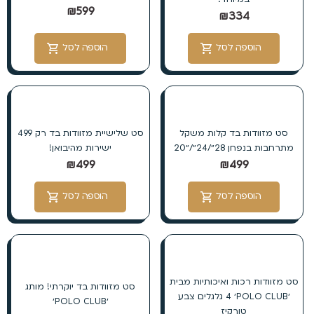
₪
599
₪
334
הוספה לסל
הוספה לסל
סט מזוודות בד קלות משקל
סט שלישיית מזוודות בד רק 499
מתרחבות בנפחן 28״/24״/״20
ישירות מהיבואן!
₪
499
₪
499
הוספה לסל
הוספה לסל
סט מזוודות רכות ואיכותיות מבית
סט מזוודות בד יוקרתי! מותג
׳POLO CLUB׳ 4 גלגלים צבע
׳POLO CLUB׳
טורקיז