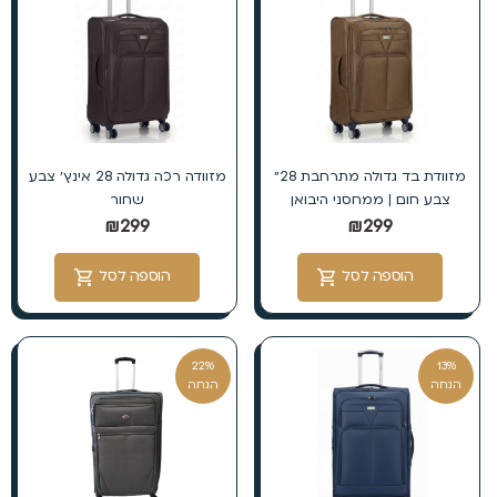
מזוודת בד גדולה מתרחבת 28״
מזוודה רכה גדולה 28 אינץ׳ צבע
צבע חום | ממחסני היבואן
שחור
₪
299
₪
299
הוספה לסל
הוספה לסל
22%
13%
הנחה
הנחה