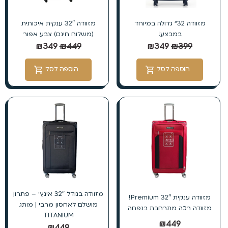
מזוודה 32״ גדולה במיוחד
מזוודה 32″ ענקית איכותית
במבצע!
(משלוח חינם) צבע אפור
₪
349
₪
449
₪
349
₪
399
הוספה לסל
הוספה לסל
מזוודה בגודל 32″ אינץ׳ – פתרון
מזוודה ענקית 32″ Premium!
מושלם לאחסון מרבי | מותג
מזוודה רכה מתרחבת בנפחה
TITANIUM
₪
449
₪
449