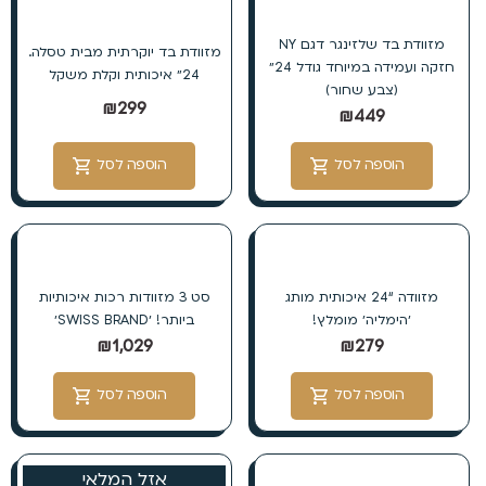
מזוודת בד שלזינגר דגם NY
מזוודת בד יוקרתית מבית טסלה.
חזקה ועמידה במיוחד גודל 24״
24״ איכותית וקלת משקל
(צבע שחור)
₪
299
₪
449
הוספה לסל
הוספה לסל
מזוודה “24 איכותית מותג
סט 3 מזוודות רכות איכותיות
׳הימליה׳ מומלץ!
ביותר! ׳SWISS BRAND׳
₪
1,029
₪
279
הוספה לסל
הוספה לסל
אזל המלאי