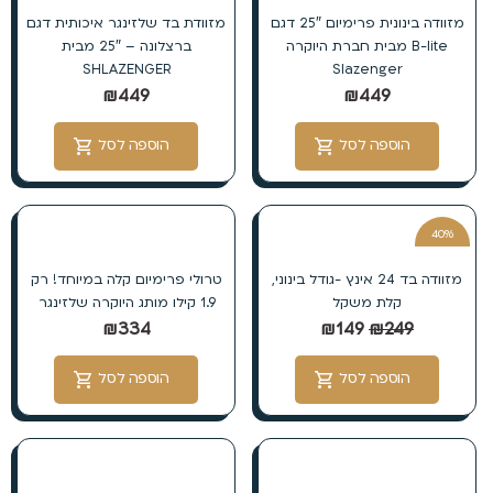
מזוודה בינונית פרימיום 25″ דגם
מזוודת בד שלזינגר איכותית דגם
B-lite מבית חברת היוקרה
ברצלונה – 25″ מבית
SHLAZENGER
Slazenger
₪
449
₪
449
הוספה לסל
הוספה לסל
40%
הנחה
מזוודה בד 24 אינץ -גודל בינוני,
טרולי פרימיום קלה במיוחד! רק
קלת משקל
1.9 קילו מותג היוקרה שלזינגר
₪
334
₪
149
₪
249
הוספה לסל
הוספה לסל