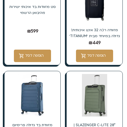
סט מזוודות בד איכותי ישירות
מהיבואן הרשמי
מזוודה רכה 32 אינץ איכותית!
₪
599
גדולה במיוחד מבית ׳TITANIUM׳
₪
449
הוספה לסל
הוספה לסל
SLAZENGER C-LITE 28″ |
מזוודת בד גדולה פרימיום