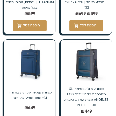
– מבצע מיוחד | 20״ 24״ 28״
TITANIUM | עמידות, נוחות וסטייל
32״
בכל נסיעה
₪
899
₪
699
₪
899
הוספה לסל
הוספה לסל
מזוודה גדולה במיוחד XL
מזוודה ענקית איכותית במיוחד!
מתרחבת בד “31 דגם LOS
31״ מותג מוביל שלזינגר
ANGELES מבית המותג היוקרה
POLO CLUB
₪
649
₪
449