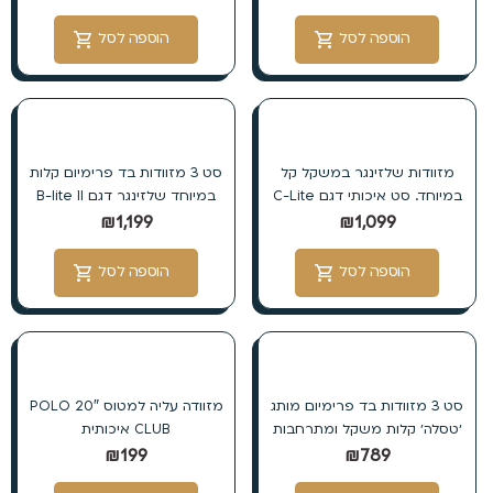
הוספה לסל
הוספה לסל
מזוודות שלזינגר במשקל קל
סט 3 מזוודות בד פרימיום קלות
במיוחד. סט איכותי דגם C-Lite
במיוחד שלזינגר דגם B-lite II
₪
1,199
₪
1,099
הוספה לסל
הוספה לסל
סט 3 מזוודות בד פרימיום מותג
מזוודה עליה למטוס 20″ POLO
׳טסלה׳ קלות משקל ומתרחבות
CLUB איכותית
₪
199
₪
789