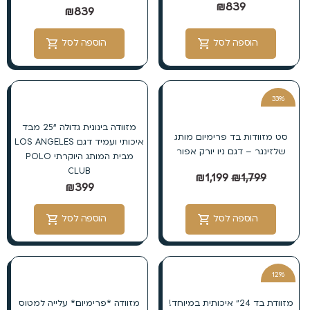
₪
839
₪
839
הוספה לסל
הוספה לסל
33%
הנחה
מזוודה בינונית גדולה “25 מבד
סט מזוודות בד פרימיום מותג
איכותי ועמיד דגם LOS ANGELES
שלזינגר – דגם ניו יורק אפור
מבית המותג היוקרתי POLO
CLUB
₪
1,199
₪
1,799
₪
399
הוספה לסל
הוספה לסל
12%
הנחה
מזוודת בד 24״ איכותית במיוחד!
מזוודה *פרימיום* עלייה למטוס