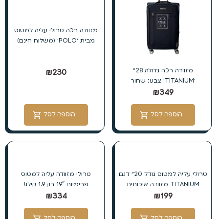
מזוודה רכה טרולי עליה למטוס
מבית ׳POLO׳ (משלוח חינם)
מזוודה רכה גדולה 28״
₪
230
׳TITANIUM׳ צבע: שחור
₪
349
הוספה לסל
הוספה לסל
טרולי עליה למטוס גודל 20״ דגם
טרולי מזוודה עליה למטוס
TITANIUM מזוודה איכותית
פרימיום 19″ רק 1.9 קילו!
₪
334
₪
199
הוספה לסל
הוספה לסל