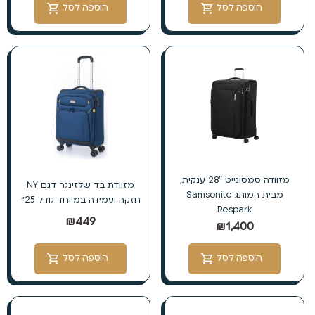
הוספה לסל
הוספה לסל
מזוודה סמסונייט 28″ ענקית,
מזוודת בד שלזינגר דגם NY
מבית המותג Samsonite
חזקה ועמידה במיוחד גודל 25״
Respark
₪
449
₪
1,400
הוספה לסל
הוספה לסל