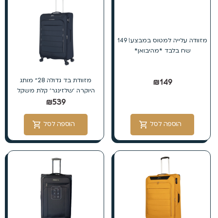
מזוודה עלייה למטוס במבצע! 149
שח בלבד *מהיבואן*
מזוודת בד גדולה 28״ מותג
₪
149
היוקרה ׳שלזינגר׳ קלת משקל
₪
539
הוספה לסל
הוספה לסל