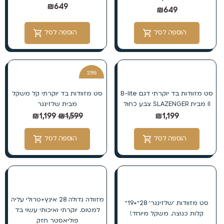
₪
649
₪
649
הוספה לסל
הוספה לסל
25%
הנחה
סט מזוודות בד יוקרתי דגם B-lite
סט מזוודות בד יוקרתי קל משקל
II מבית SLAZENGER צבע כחול
מבית שלזינגר
₪
1,199
₪
1,599
₪
1,199
הוספה לסל
הוספה לסל
מזוודה גדולה 28 אינץ+טרולי עליה
סט מזוודות ׳שלזינגר׳ 28״+19״
למטוס. יוקרתי ואיכותי עשוי בד
קלות כנוצה. משקל מיוחד!
פוליאסטר חזק