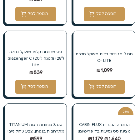
הוספה לסל
הוספה לסל
סט מזוודות קלות משקל גדולה
סט 3 מזוודות קלות משקל סדרת
(28″) וקטנה (20″) Slazenger C
C- LITE
Lite
₪
1,099
₪
839
הוספה לסל
הוספה לסל
28%
הנחה
החברה הקנדית CABIN FLUX
סט 3 מזוודות רכות TITANIUM
מציגה סט נסיעות בד פרימיום!
מתרחבות בנפחן. צבע כחול נייבי
₪
599
₪
1,179
₪
1,640