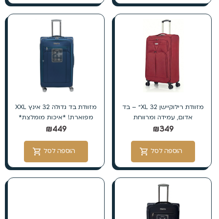
מזוודת רילוקיישן XL 32״ – בד
מזוודת בד גדולה 32 אינץ XXL
אדום, עמידה ומרווחת
מפוארת! *איכות מומלצת*
₪
449
₪
349
הוספה לסל
הוספה לסל