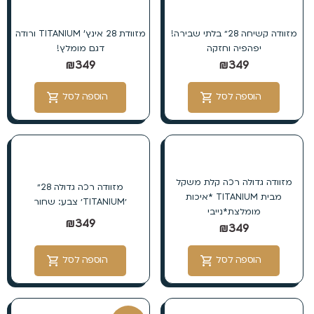
מזוודה קשיחה 28״ בלתי שבירה!
מזוודת 28 אינץ’ TITANIUM ורודה
יפהפיה וחזקה
דגם מומלץ!
₪
349
₪
349
הוספה לסל
הוספה לסל
מזוודה גדולה רכה קלת משקל
מזוודה רכה גדולה 28״
מבית TITANIUM *איכות
׳TITANIUM׳ צבע: שחור
מומלצת*נייבי
₪
349
₪
349
הוספה לסל
הוספה לסל