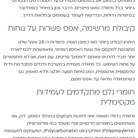
כמומחים בתחום, אנו בטיטניום מקפידים על הסטנדרטים הגבוהים
ביותר בכל מזוודה שאנו מייצרים. הדבר נכון במיוחד כשמדובר
במזוודות גדולות, הנדרשות לעמוד בעומסים ובתלאות הדרך.
קיבולת מרשימה, אפס פשרות על נוחות
היתרון הבולט ביותר הוא כמובן הנפח. מזוודות ה-28 אינץ’ שלנו
מתוכננות למקסם את שטח האחסון הפנימי, ומאפשרות לכם לארוז
יותר מבלי להרגיש שאתם ‘דוחסים’ פריטים. עם זאת, אנו לא מתפשרים
על נוחות השימוש. כל מזוודה מצוידת במערכת גלגלים מתקדמת וידית
טלסקופית ארגונומית, המבטיחות תנועה חלקה וללא מאמץ, גם
כשהמזוודה מלאה עד אפס מקום.
חומרי גלם מתקדמים לעמידות
מקסימלית
מזוודה גדולה חשופה יותר למכות וזעזועים במהלך המסע. לכן, אנו
משתמשים בחומרים חדשניים וקלי משקל כמו פוליפרופילן
(Polypropylene) ופוליקרבונט (Polycarbonate), המעניקים למעטפת