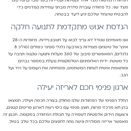
המזוודה גמישות מצד אחד וקשיחות ועמידות בפני שברים וסדקים
מצד שני. כל מזוודה עוברת סדרת מבחני עמידות קפדניים כדי
להבטיח שהציוד שלכם יגיע ליעד בבטחה.
הנדסת אנוש מתקדמת לתנועה חלקה
אנו מאמינים שגודל לא צריך לבוא על חשבון ניידות. מזוודות ה-28
אינץ’ של טיטניום מצוידות בארבעה גלגלי ספינר כפולים (סה”כ 8
גלגלים), המאפשרים סיבוב של 360 מעלות ותנועה שקטה ויציבה על
כל משטח. ידית האלומיניום הטלסקופית ננעלת במספר גבהים
ומותאמת אישית לנוחות המשתמש, ומפחיתה את העומס על היד ועל
הגב.
ארגון פנימי חכם לאריזה יעילה
החלל הפנימי של המזוודות שלנו מחולק בצורה חכמה ויעילה. תמצאו
בהן תא מרכזי מרווח, חוצץ פנימי עם כיסי רשת לארגון פריטים קטנים,
ורצועות הידוק אלסטיות לשמירה על תכולת המזוודה במקומה. תכנון זה
מאפשר אריזה מסודרת וגישה נוחה לחפצים שלכם בכל שלב בטיול.