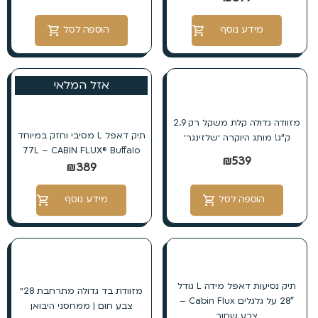
מידע נוסף
הוספה לסל
אזל המלאי
מזוודה גדולה קלת משקל רק 2.9
תיק דאפל L מסיבי וחזק במיוחד
ק”ג! מותג היוקרה ׳שלזינגר׳
77L – CABIN FLUX® Buffalo
₪
539
₪
389
הוספה לסל
מידע נוסף
תיק נסיעות דאפל מידה L גודל
מזוודת בד גדולה מתרחבת 28״
28″ על גלגלים Cabin Flux –
צבע חום | ממחסני היבואן
צבע שחור