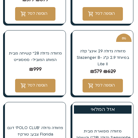
הוספה לסל
הוספה לסל
8%
הנחה
מזוודה גדולה 29 אינצ’ קלה
מזוודה גדולה 28״ קשיחה מבית
במיוחד 2.9 ק”ג Slazenger B-
המותג המוביל- סמסונייט
Lite II
₪
999
₪
579
₪
629
הוספה לסל
הוספה לסל
אזל המלאי
מזוודה גדולה ׳POLO CLUB׳ דגם
מזוודה מפוארת מבית
Florida צבע: טורקיז
Samsonite גדולה (28״) וקשיחה.