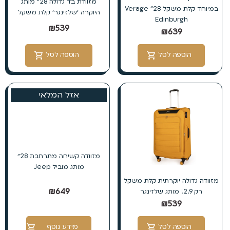
מזוודת בד גדולה 28״ מותג
במיוחד קלת משקל 28” Verage
היוקרה ׳שלזינגר׳ קלת משקל
Edinburgh
₪
539
₪
639
הוספה לסל
הוספה לסל
אזל המלאי
מזוודה קשיחה מתרחבת 28״
מותג מוביל Jeep
מזוודה גדולה יוקרתית קלת משקל
₪
649
רק 2.9! מותג שלזינגר
₪
539
הוספה לסל
מידע נוסף