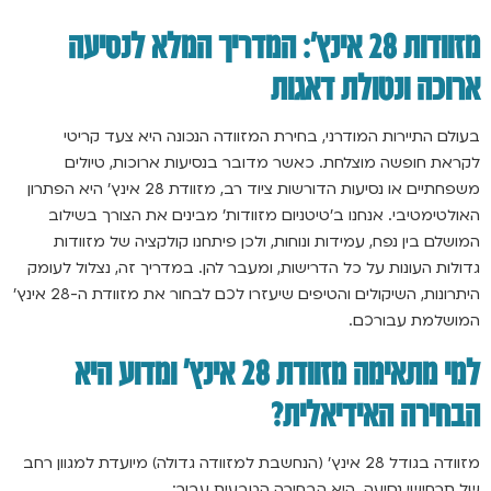
מזוודות 28 אינץ’: המדריך המלא לנסיעה
ארוכה ונטולת דאגות
בעולם התיירות המודרני, בחירת המזוודה הנכונה היא צעד קריטי
לקראת חופשה מוצלחת. כאשר מדובר בנסיעות ארוכות, טיולים
משפחתיים או נסיעות הדורשות ציוד רב, מזוודת 28 אינץ’ היא הפתרון
האולטימטיבי. אנחנו ב’טיטניום מזוודות’ מבינים את הצורך בשילוב
המושלם בין נפח, עמידות ונוחות, ולכן פיתחנו קולקציה של מזוודות
גדולות העונות על כל הדרישות, ומעבר להן. במדריך זה, נצלול לעומק
היתרונות, השיקולים והטיפים שיעזרו לכם לבחור את מזוודת ה-28 אינץ’
המושלמת עבורכם.
למי מתאימה מזוודת 28 אינץ’ ומדוע היא
הבחירה האידיאלית?
מזוודה בגודל 28 אינץ’ (הנחשבת למזוודה גדולה) מיועדת למגוון רחב
של תרחישי נסיעה. היא הבחירה הטבעית עבור: