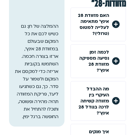
מזוודות-28"
האם מזוודת 28
אינץ' מתאימה
ההמלצה של חן: גם
לעלייה למטוס
(טרולי)?
כשיש לכם את כל
המקום שבעולם
במזוודת 28 אינץ',
לכמה זמן
ארזו בצורה חכמה.
נסיעה מספיקה
השתמשו בקוביות
מזוודת 28
אינץ'?
אריזה כדי למקסם את
המקום ולשמור על
סדר. כך, גם כשתגיעו
מה ההבדל
ליעד, פריקת המזוודה
העיקרי בין
מזוודה קשיחה
תהיה מהירה ופשוטה,
לרכה בגודל 28
ותוכלו להתחיל את
אינץ'?
החופשה ברגל ימין.
איך מנקים