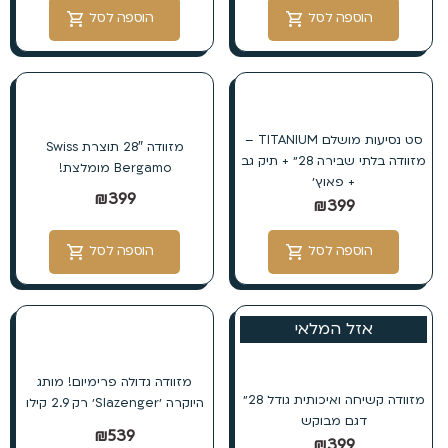
הוספה לסל
הוספה לסל
סט נסיעות מושלם TITANIUM –
מזוודה 28″ תוצרת Swiss
מזוודה בלתי שבירה 28״ + תיק גב
Bergamo מומלצת!
+ פאוץ׳
₪
399
₪
399
הוספה לסל
הוספה לסל
אזל המלאי
מזוודה גדולה פרימיום! מותג
מזוודה קשיחה ואיכותית גודל 28״
היוקרה ׳Slazenger׳ רק 2.9 קילו
דגם מבוקש
₪
539
₪
399