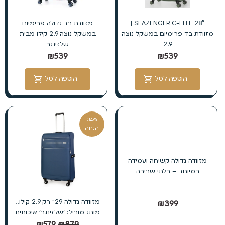
SLAZENGER C-LITE 28″ |
מזוודת בד גדולה פרימיום
מזוודת בד פרימיום במשקל נוצה
במשקל נוצה 2.9 קילו מבית
2.9
שלזינגר
₪
539
₪
539
הוספה לסל
הוספה לסל
34%
הנחה
מזוודה גדולה קשיחה ועמידה
במיוחד – בלתי שבירה
מזוודה גדולה 29״ רק 2.9 קילו!!
₪
399
מותג מוביל: ׳שלזינגר׳ איכותית
₪
579
₪
879