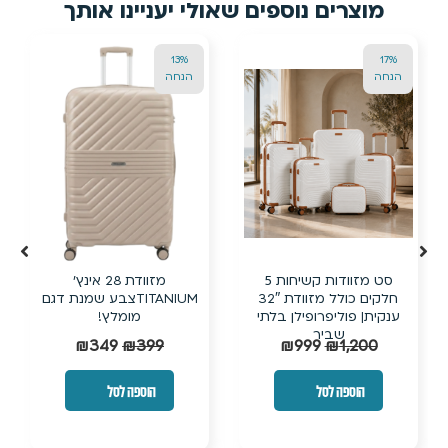
24%
24%
הנחה
הנחה
טרולי קשיח איכותי
טרולי עלייה למטוס בלתי
מפוליפרופילן + ביוטי קייס
שביר +ביוטי קייס תואם –
תואם | שמנת
סגול שזיף
₪
190
₪
249
₪
190
₪
249
הוספה לסל
הוספה לסל