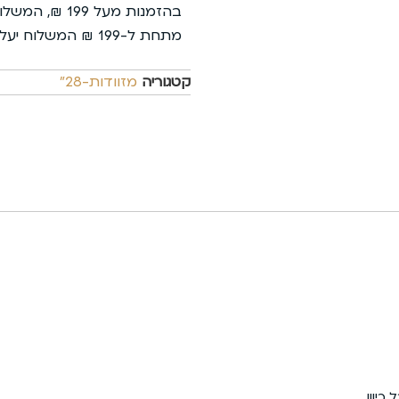
בהזמנות מעל 199 ₪, המשלוח עלינו.
מתחת ל-199 ₪ המשלוח יעלה 35 ₪ בלבד.
קטגוריה
מזוודות-28"
כיוון.