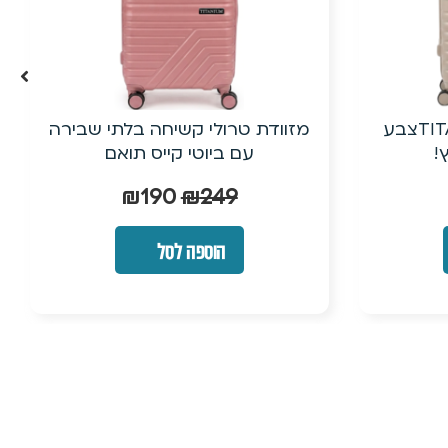
מזוודת 28 אינץ’ TITANIUMצבע
מזוודת טרולי קשיחה בלתי שבירה
!
עם ביוטי קייס תואם
₪
190
₪
249
הוספה לסל