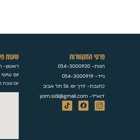
פרטי התקשרות
שעות פע
חנות- 054-3000920
ראשון- חמישי 30
יום שישי 09:3
נייד- 054-3000919
יום שבת ס
כתובת- דרך יפו 56 תל אביב
דוא״ל- yom.sidi@gmail.com