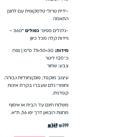
-ידית טרולי טלסקופית עם לחצן
התאמה
-גלגלים ספינר
כפולים
360° –
ניידות קלה מכל כיוון
מידות:
‎75×50×30 ס”מ | נפח
כ־120 ליטר
צבע: שחור
עיצוב מוקפד, פונקציונליות גבוהה
וחומרי גלם שעברו בקרת איכות
קפדנית.
משלוח חינם עד הבית או איסוף
מחנות היבואן דרך יפו 56, ת”א.
₪
349
₪
399