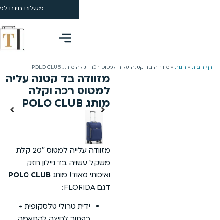
משלוח חינם למזמינים מעל 199 ₪ | 4-5 ימי עסקים
0
POLO CL
 בד קטנה עליה
רכה וקלה
מזוודה עלייה למטוס 20″ קלת
 בד ניילון חזק
וד! מותג
POLO CLUB
 טרולי טלסקופית +
ור לחיצה להתאמה