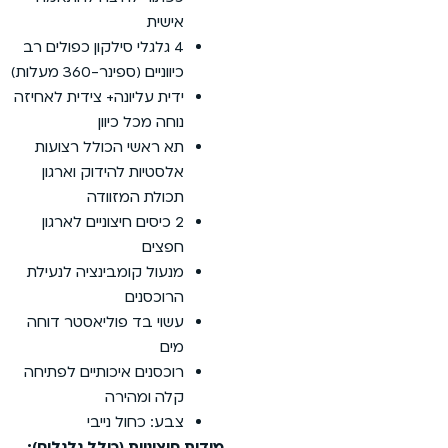
ת
לגלי סילקון כפולים רב
ם (ספינר-360 מעלות)
 עליונה+ צידית לאחיזה
 מכל כיוון
אשי הכולל רצועות
יות להידוק וארגון
ת המזוודה
יסים חיצוניים לארגון
ים
ל קומבינציה לנעילת
סנים
 בד פוליאסטר דוחה
נים איכותיים לפתיחה
ומהירה
 כחול נייבי
ניות (כולל גלגלים):