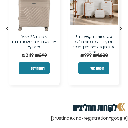
סט מזוודות קשיחות 5
מזוודת 28 אינץ’
חלקים כולל מזוודת 32″
TITANIUMצבע שמנת דגם
ענקית| פוליפרופילן בלתי
מומלץ!
שביר
₪
349
₪
399
₪
999
₪
1,200
הוספה לסל
הוספה לסל
לקוחות ממליצים
[trustindex no-registration=google]