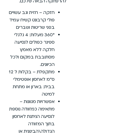
להרפתקה הבאה שלכם.
חזקה – חזית וגב עשויים
פולי קרבונט קשיח עמיד
בפני שריטות ושברים
360° מעלות: 4 גלגלי
ספינר כפולים לנסיעה
חלקה ללא מאמץ
מסתובבת במקום ולכל
הכיוונים.
מתקפלת – בקלות ל 12
ס”מ לאחסון אופטימלי
בבית: בארון או מתחת
למיטה
אפשרויות מגוונות –
מתאימה כמזוודה נוספת
לנסיעה הניתנת לאחסון
בתוך המזוודה
הגדולה\הבינונית או