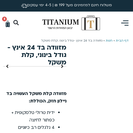
משלוח חינם למזמינים מעל 199 ₪ | 4-5 ימי עסקים
0
דף הבית
»
חנות
»
מזוודה בד 24 אינץ -גודל בינוני, קלת משקל
מזוודה בד 24 אינץ -
גודל בינוני, קלת
משקל
מזוודה קלת משקל
העשויה בד
ניילון חזק, הכוללת:
ידית טרולי טלסקופית +
כפתור לחיצה
4 גלגלים רב כיווניים