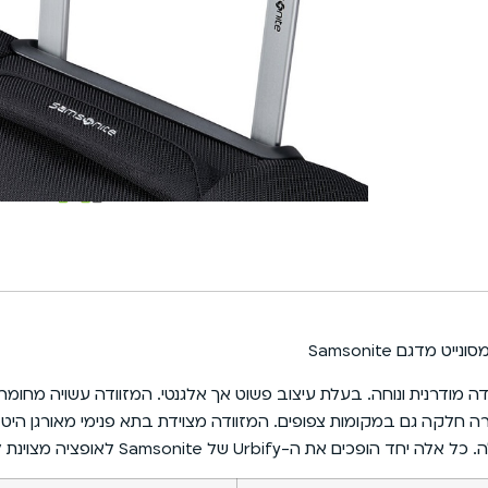
שליח עד הבית יגיע וימסור לך
בהזמנות מעל 199 ₪, המשלוח עלינו.
מתחת ל-199 ₪ המשלוח יעלה 35 ₪ בלבד.
קטגוריה
מזוודות סמסונייט
וינת למי שמחפש מזוודה מודרנית ונוחה. בעלת עיצוב פשוט אך אלגנטי. המזוודה עש
ב-360 מעלות, כך שהיא נעה בצורה חלקה גם במקומות צפופים. המזוודה מצוידת בתא פני