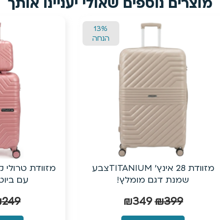
מוצרים נוספים שאולי יעניינו אותך
13%
הנחה
מזוודת 28 אינץ’ TITANIUMצבע
מזוודת טרולי קשיחה בלת
נת דגם מומלץ!
עם ביוטי קייס תוא
₪
190
₪
249
₪
349
₪
39