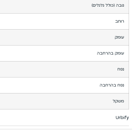
גובה (כולל גלגלים)
רוחב
עומק
עומק בהרחבה
נפח
נפח בהרחבה
משקל
Urbify