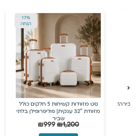
17%
הנחה
סט מזוודות קשיחות 5 חלקים כולל
מזוודת 32″ ענקית| פוליפרופילן בלתי
שמ
שביר
9
₪
999
₪
1,200