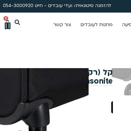
להזמנה סיטונאית/ ועדי עובדים - חייגו 054-3000920
0
סיעה
מתנות לעובדים
צור קשר
מזוודה גדולה וקלת משקל (רק 3.1 ק”ג) של חברת
למה טיטניום?
 עכשיו
שירות ותיקונים
ייעוץ מקצועי