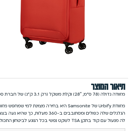
תיאור המוצר
מזוודה גדולה (78 ס”מ, 28″) וקלת משקל (רק 3.1 ק”ג) של חברת סמסונייט מדגם Samsonite
מזוודת Urbify של Samsonite היא בחירה מצ
הגלגלים שלה כפולים ומסתובבים 
לה מנעול עם קוד בתקן TSA לשקט נפשי בכל הנוגע לביטחון התכולה. כל אלה יחד הופכים את ה-Urbify של Samsonite לאופציה מצוינת לכל טיול, בין אם מדובר בנסיעת עסקים או חופשה רגועה.