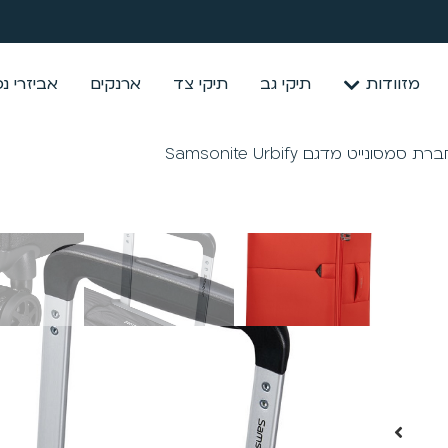
מזוודות
תיקי גב
תיקי צד
ארנקים
אביזרי נ
סמסונייט מדגם Samsonite Urbify
₪
950
₪
1,199
הוספה לסל
קנה
המשלוחים שלנו