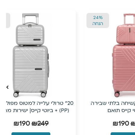
24%
24%
הנחה
הנחה
י שבירה
20״ טרולי עלייה למטוס מפוליפרופילן
ם
(PP) + ביוטי קייס| ישירות מהיבואן
₪
190
₪
249