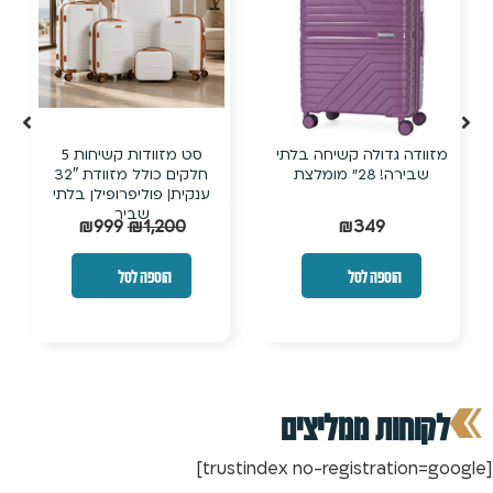
מזוודה גדולה קשיחה בלתי
סט מזוודות קשיחות 5
שבירה! 28״ מומלצת
חלקים כולל מזוודת 32″
ענקית| פוליפרופילן בלתי
שביר
₪
999
₪
1,200
₪
349
הוספה לסל
הוספה לסל
לקוחות ממליצים
[trustindex no-registration=google]