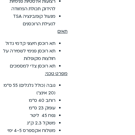
רצועות אלסטיות פנימיות
להידוק תכולת המזוודה
מנעול קומבינציה TSA
לנעילת הרוכסנים
תאים
תא רוכסן חיצוני קדמי גדול
תא רוכסן פנימי לשמירה על
חולצות מקופלות
תא רוכסן צדי למסמכים
מפרט טכני
:
גובה (כולל גלגלים) 55 ס”מ
(20 אינצ’)
רוחב 40 ס”מ
עומק 23 ס”מ
נפח 45 ליטר
משקל 2.3 ק”ג
משלוח אקספרס 4-5 ימי