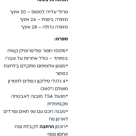
טרולי עלייה למטוס – 20 אינץ’
מזוודה בינונית – 24 אינץ’
מזוודה גדולה – 28 אינץ’
מפרט:
*100% חומר פוליפרופילן קשיח
במיוחד – כולל אחריות על שבר!
*מנגנון אלומיניום מתקדם בלחיצת
כפתור
*4 גלגלי סיליקון כפולים לתמרון
מושלם (360°)
*מנעול TSA מובנה לאבטחה
מקסימלית
*מבנה חכם עם שני תאים נפרדים
לארגון נוח
*רוכסן
הרחבה
לקבלת נפח
אחסון נוסף