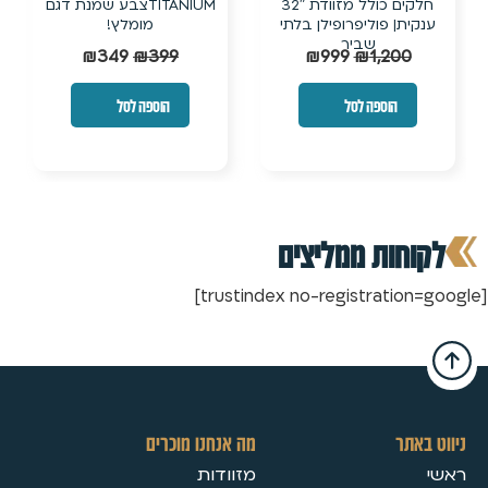
חלקים כולל מזוודת 32″
TITANIUMצבע שמנת דגם
ענקית| פוליפרופילן בלתי
מומלץ!
שביר
₪
349
₪
399
₪
999
₪
1,200
הוספה לסל
הוספה לסל
לקוחות ממליצים
[trustindex no-registration=google]
ניווט באתר
מה אנחנו מוכרים
ראשי
מזוודות