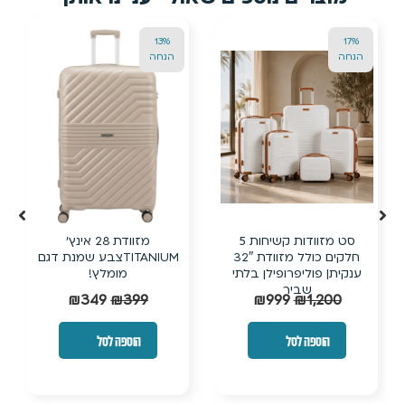
24%
13%
הנחה
הנחה
מזוודת 28 אינץ’
מזוודת טרולי קשיחה בלתי
TITANIUMצבע שמנת דגם
שבירה עם ביוטי קייס תואם
מומלץ!
₪
190
₪
249
₪
349
₪
399
הוספה לסל
הוספה לסל