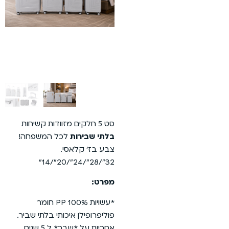
סט 5 חלקים מזוודות קשיחות
בלתי שבירות
לכל המשפחה!
צבע בז׳ קלאסי.
32״/28״/24״/20״/14״
מפרט:
*עשויות 100% PP חומר
פוליפרופילן איכותי בלתי שביר.
אחריות על *שבר* ל 5 שנים