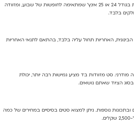
סט מזוודות קלאסי מורכב בדרך כלל משלושה גדלים: מזוודה קטנה (טרולי) בגודל 20 אינץ’ המיועדת לעלייה למטוס, מזוודה בינונית בגודל 24 או 25 אינץ’ שמתאימה לחופשות של שבוע, ומזוודה
הבינונית, האחריות תחול עליה בלבד, בהתאם לתנאי האחריות
מודרני. סט מזוודות בד מציע גמישות רבה יותר, יכולת
ובסוג הציוד שאתם נושאים.
ט, ABS, סוגי בדים), באיכות הגלגלים, בסוג המנעולים ובתכונות נוספות. ניתן למצוא סטים בסיסיים במחירים של כמה