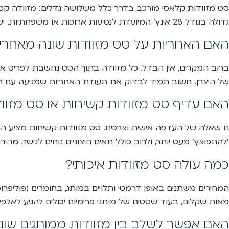
גדולה בגודל 28 אינץ’ המיועדת לנסיעות ארוכות או משפחתיות. ישנם גם סטים הכוללים מזוודה ענקית (32 אינץ’) או סטים של שני חלקים בלבד.
האם האחריות על סט מזוודות שונה מאחריו
ברוב המקרים, אין הבדל. כל מזוודה בתוך הסט נחשבת לפריט אינ
של היצרן. חשוב תמיד לבדוק את תעודת האחריות שמגיעה עם ה
האם עדיף סט מזוודות קשיחות או סט מזוו
זו שאלה של העדפה אישית וצרכים. סט מזוודות קשיחות מציע הגנה
‘להתפוצץ’ מעט יותר, ולרוב כולל תאים חיצוניים נוחים לגישה מה
כמה עולה סט מזוודות איכותי?
מאות שקלים, בעוד שסטים של מותגי פרימיום יכולים להגיע לאלפי שקלים. באופן
האם אפשר לשלב בין מזוודות ממותגים שונ