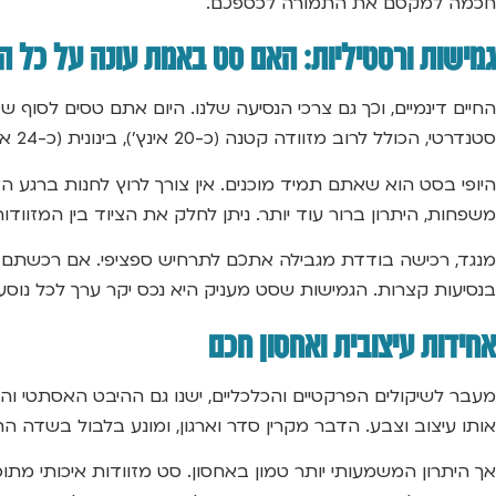
חכמה למקסם את התמורה לכספכם.
גמישות ורסטיליות: האם סט באמת עונה על כל ה
החיים דינמיים, וכך גם צרכי הנסיעה שלנו. היום אתם טסים לסוף
סטנדרטי, הכולל לרוב מזוודה קטנה (כ-20 אינץ’), בינונית (כ-24 אינץ’) וגדולה (כ-28 אינץ’), מספק מענה מדויק לכל התרחישים הללו.
היופי בסט הוא שאתם תמיד מוכנים. אין צורך לרוץ לחנות ברגע הא
משפחות, היתרון ברור עוד יותר. ניתן לחלק את הציוד בין המזווד
מנגד, רכישה בודדת מגבילה אתכם לתרחיש ספציפי. אם רכשתם ר
בנסיעות קצרות. הגמישות שסט מעניק היא נכס יקר ערך לכל נוסע
אחידות עיצובית ואחסון חכם
מעבר לשיקולים הפרקטיים והכלכליים, ישנו גם ההיבט האסתטי וה
אותו עיצוב וצבע. הדבר מקרין סדר וארגון, ומונע בלבול בשדה ה
אך היתרון המשמעותי יותר טמון באחסון. סט מזוודות איכותי מתוכנ