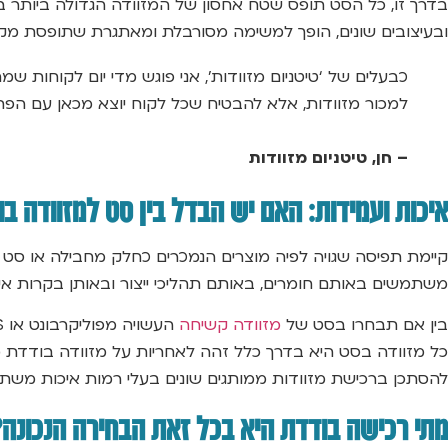
בדרך זו, כל הסט תופס שטח אחסון של המזוודה הגדולה ביותר בלב
ובעיצובים שונים, הופך למשימה מסורבלת ומאתגרת שתופסת מקו
כבעלים של ‘טיטניום מזוודות’, אני פוגש מדי יום לקוחו
למכור מזוודות, אלא להבטיח שכל לקוח יוצא מכאן עם הפת
– חן, טיטניום מזוודות
איכות ועמידות: האם יש הבדל בין סט למזוודה ב
קיימת תפיסה שגויה לפיה מוצרים הנמכרים כחלק מחבילה או סט הם 
משתמשים באותם חומרים, באותם תהליכי ייצור ובאותן בקרות אי
בין אם תבחרו בסט של
מזוודה קשיחה
כל מזוודה בסט היא בדרך כלל זהה לאחריות על מזוודה בודדת מ
להסתכן ברכישת מזוודות ממותגים שונים בעלי רמות איכות משתנ
מתי רכישה בודדת היא בכל זאת הבחירה הנכונה?