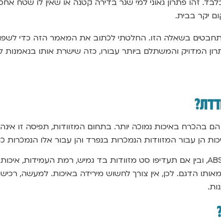
ד. זהו פתרון גאוני למי שגר בדירה קטנה או שאין לו שטח אחסו
ם יקר בבית.
ת שמתחבטים בשאלה הזו. החלטתי לכתוב את המאמר הזה כדי לשפו
רון המדויק והמשתלם ביותר עבורו, כזה שישרת אותו בנאמנות ל
ודדת?
בהכרח באיכות נמוכה יותר. בתחום המזוודות, תפיסה זו אינה נכו
כות הן עבור המזוודות הנמכרות בנפרד והן עבור אלו הנמכרות 
העשויה מפוליקרבונט או ABS, ובין אם תעדיפו סט מזוודות בד גמיש, רמת העמ
אותו הדגם. לכן, אין צורך לחשוש מירידה באיכות. למעשה, רכ
ות.