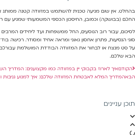
בהחלט. אין שום מניעה טכנית להשתמש במזוודה קטנה ממותג אחד
החכם (בבושקה) וכמובן, החיסכון הכספי המשמעותי שמגיע עם ר
לסיכום, עבור רוב הנוסעים, החל ממשפחות ועד ליחידים המרבים ל
סוגי הנסיעות, פתרון אחסון גאוני ומראה אחיד ומסודר. רכישה 
על סט מנצח או לבחור את המזוודה הבודדת המושלמת עבורכם, אנו 
הבא שלכם.
הקודם
איך לארוז בקבוקי יין במזוודה כמו מקצוענים: המדריך הש
הבא
המדריך המלא לאבטחת המזוודה שלכם: איך למנוע גניבות 
תוכן עניינים