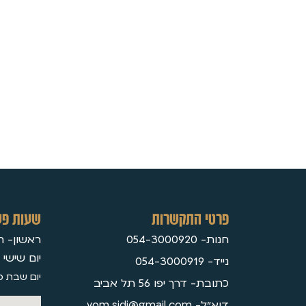
פרטי התקשרות
שעות פע
חנות- 054-3000920
ראשון- חמישי 30
יום שישי 09:3
נייד- 054-3000919
יום שבת ס
כתובת- דרך יפו 56 תל אביב
דוא״ל- yom.sidi@gmail.com