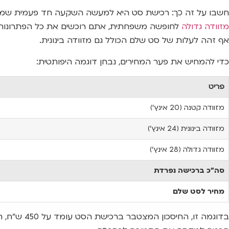
חשבו על זה כך: רכישת סט היא למעשה השקעה חד פעמית שמכסה 
מזוודה גדולה
לחופשה משפחתית, אתם רוכשים את כל הפתרונות מר
אף זהה לעלות של סט שלם הכולל גם מזוודה בינונית.
כדי להמחיש את פער המחירים, נבחן דוגמה היפותטית:
פריט
מזוודה קטנה (20 אינץ’)
מזוודה בינונית (24 אינץ’)
מזוודה גדולה (28 אינץ’)
סה”כ ברכישה נפרדת
מחיר לסט שלם
בדוגמה זו, החיסכון המצטבר ברכישת הסט עומד על 450 ש”ח, חיסכון של יותר מ-27%. זהו יתרון כלכלי שקשה להתעלם ממנו, במיוחד כאשר מחפשים