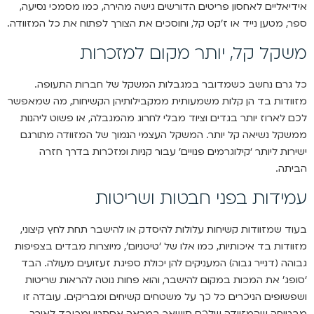
אידיאליים לאחסון פריטים הדורשים גישה מהירה, כמו מסמכי נסיעה,
ספר, מטען נייד או ז’קט קל, וחוסכים את הצורך לפתוח את כל המזוודה.
משקל קל, יותר מקום למזכרות
כל גרם נחשב כשמדובר במגבלות המשקל של חברות התעופה.
מזוודות בד הן קלות משמעותית ממקבילותיהן הקשיחות, מה שמאפשר
לכם לארוז יותר בגדים וציוד מבלי לחרוג מהמגבלה, או פשוט ליהנות
ממשקל נשיאה קל יותר. המשקל העצמי הנמוך של המזוודה מתורגם
ישירות ליותר ‘קילוגרמים פנויים’ עבור קניות ומזכרות בדרך חזרה
הביתה.
עמידות בפני חבטות ושריטות
בעוד שמזוודות קשיחות עלולות להיסדק או להישבר תחת לחץ קיצוני,
מזוודות בד איכותיות, כמו אלו של ‘טיטניום’, מיוצרות מבדים בצפיפות
גבוהה (דנייר גבוה) המעניקים להן יכולת ספיגת זעזועים מעולה. הבד
‘סופג’ את המכות במקום להישבר, והוא פחות נוטה להראות שריטות
ושפשופים הניכרים כל כך על משטחים קשיחים ומבריקים. עובדה זו
מבטיחה שהמזוודה שלכם תישאר במראה אסתטי ומכובד לאורך