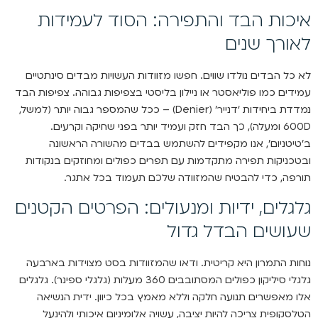
איכות הבד והתפירה: הסוד לעמידות
לאורך שנים
לא כל הבדים נולדו שווים. חפשו מזוודות העשויות מבדים סינתטיים
עמידים כמו פוליאסטר או ניילון בליסטי בצפיפות גבוהה. צפיפות הבד
נמדדת ביחידות ‘דנייר’ (Denier) – ככל שהמספר גבוה יותר (למשל,
600D ומעלה), כך הבד חזק ועמיד יותר בפני שחיקה וקרעים.
ב’טיטניום’, אנו מקפידים להשתמש בבדים מהשורה הראשונה
ובטכניקות תפירה מתקדמות עם תפרים כפולים ומחוזקים בנקודות
תורפה, כדי להבטיח שהמזוודה שלכם תעמוד בכל אתגר.
גלגלים, ידיות ומנעולים: הפרטים הקטנים
שעושים הבדל גדול
נוחות התמרון היא קריטית. ודאו שהמזוודות בסט מצוידות בארבעה
גלגלי סיליקון כפולים המסתובבים 360 מעלות (גלגלי ספינר). גלגלים
אלו מאפשרים תנועה חלקה וללא מאמץ בכל כיוון. ידית הנשיאה
הטלסקופית צריכה להיות יציבה, עשויה אלומיניום איכותי ולהינעל