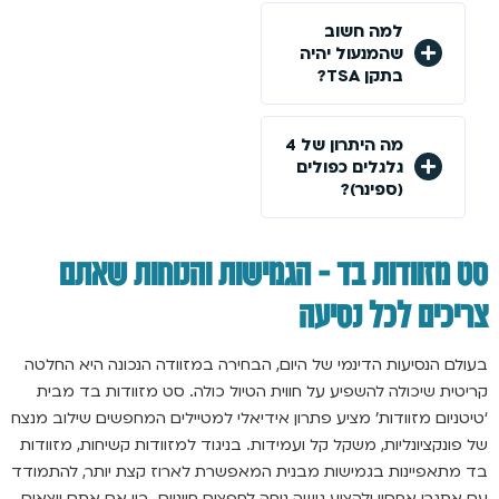
למה חשוב
שהמנעול יהיה
בתקן TSA?
מה היתרון של 4
גלגלים כפולים
(ספינר)?
סט מזוודות בד – הגמישות והנוחות שאתם
צריכים לכל נסיעה
בעולם הנסיעות הדינמי של היום, הבחירה במזוודה הנכונה היא החלטה
קריטית שיכולה להשפיע על חווית הטיול כולה. סט מזוודות בד מבית
‘טיטניום מזוודות’ מציע פתרון אידיאלי למטיילים המחפשים שילוב מנצח
של פונקציונליות, משקל קל ועמידות. בניגוד למזוודות קשיחות, מזוודות
בד מתאפיינות בגמישות מבנית המאפשרת לארוז קצת יותר, להתמודד
עם אתגרי אחסון ולהציע גישה נוחה לחפצים חיוניים. בין אם אתם יוצאים