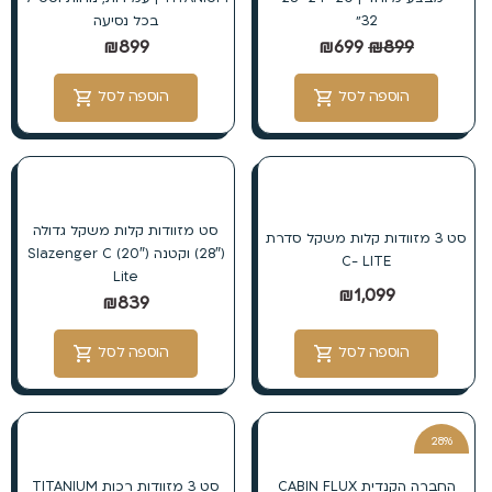
32״
בכל נסיעה
₪
899
₪
699
₪
899
הוספה לסל
הוספה לסל
סט מזוודות קלות משקל גדולה
סט 3 מזוודות קלות משקל סדרת
(28″) וקטנה (20″) Slazenger C
C- LITE
Lite
₪
1,099
₪
839
הוספה לסל
הוספה לסל
28%
הנחה
החברה הקנדית CABIN FLUX
סט 3 מזוודות רכות TITANIUM