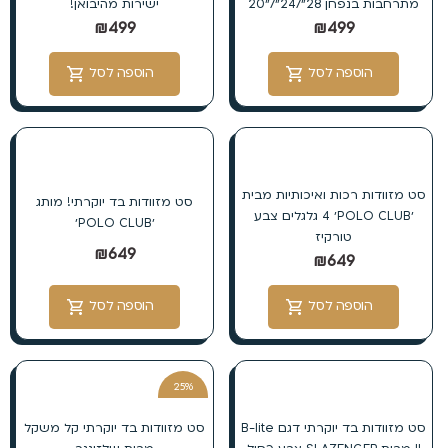
מתרחבות בנפחן 28״/24״/״20
ישירות מהיבואן!
₪
499
₪
499
הוספה לסל
הוספה לסל
סט מזוודות רכות ואיכותיות מבית
סט מזוודות בד יוקרתי! מותג
׳POLO CLUB׳ 4 גלגלים צבע
׳POLO CLUB׳
טורקיז
₪
649
₪
649
הוספה לסל
הוספה לסל
25%
הנחה
סט מזוודות בד יוקרתי דגם B-lite
סט מזוודות בד יוקרתי קל משקל