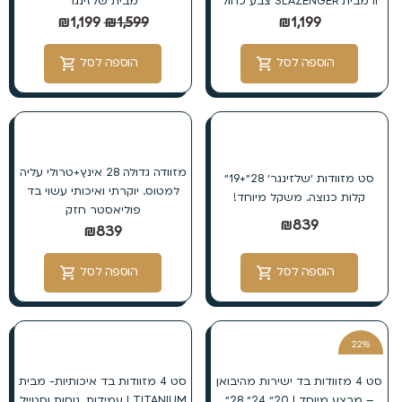
II מבית SLAZENGER צבע כחול
מבית שלזינגר
₪
1,199
₪
1,599
₪
1,199
הוספה לסל
הוספה לסל
מזוודה גדולה 28 אינץ+טרולי עליה
סט מזוודות ׳שלזינגר׳ 28״+19״
למטוס. יוקרתי ואיכותי עשוי בד
קלות כנוצה. משקל מיוחד!
פוליאסטר חזק
₪
839
₪
839
הוספה לסל
הוספה לסל
22%
הנחה
סט 4 מזוודות בד ישירות מהיבואן
סט 4 מזוודות בד איכותיות- מבית
– מבצע מיוחד | 20״ 24״ 28״
TITANIUM | עמידות, נוחות וסטייל