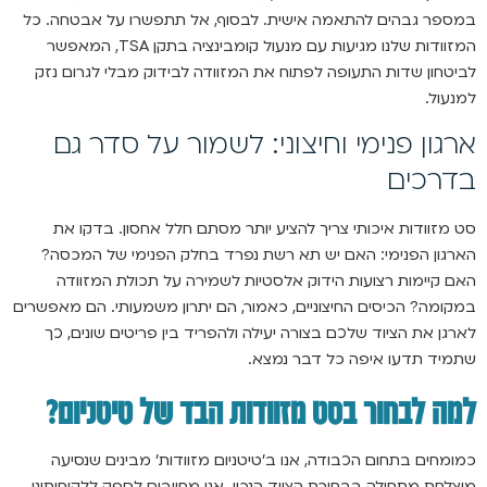
במספר גבהים להתאמה אישית. לבסוף, אל תתפשרו על אבטחה. כל
המזוודות שלנו מגיעות עם מנעול קומבינציה בתקן TSA, המאפשר
לביטחון שדות התעופה לפתוח את המזוודה לבידוק מבלי לגרום נזק
למנעול.
ארגון פנימי וחיצוני: לשמור על סדר גם
בדרכים
סט מזוודות איכותי צריך להציע יותר מסתם חלל אחסון. בדקו את
הארגון הפנימי: האם יש תא רשת נפרד בחלק הפנימי של המכסה?
האם קיימות רצועות הידוק אלסטיות לשמירה על תכולת המזוודה
במקומה? הכיסים החיצוניים, כאמור, הם יתרון משמעותי. הם מאפשרים
לארגן את הציוד שלכם בצורה יעילה ולהפריד בין פריטים שונים, כך
שתמיד תדעו איפה כל דבר נמצא.
למה לבחור בסט מזוודות הבד של טיטניום?
כמומחים בתחום הכבודה, אנו ב’טיטניום מזוודות’ מבינים שנסיעה
מוצלחת מתחילה בבחירת הציוד הנכון. אנו מחויבים לספק ללקוחותינו