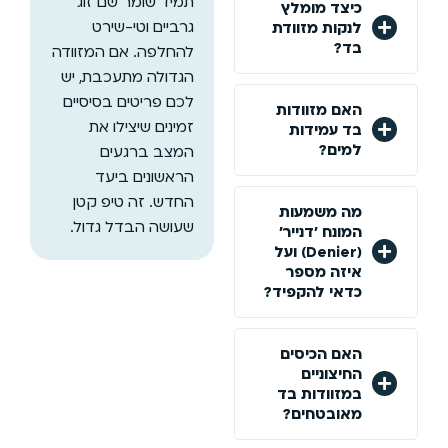
תמיד שומר שם זוג
כיצד מומלץ
גרביים וטי-שירט
לנקות מזוודת
בד?
להחלפה. אם המזוודה
הגדולה מתעכבת, יש
לכם פריטים בסיסיים
האם מזוודות
זמינים שיצילו את
בד עמידות
למים?
המצב ברגעים
הראשונים ביעד
החדש. זה טיפ קטן
מה משמעות
שעושה הבדל גדול.
המונח 'דנייר'
(Denier) ועל
איזה מספר
כדאי להקפיד?
האם הכיסים
החיצוניים
במזוודות בד
מאובטחים?