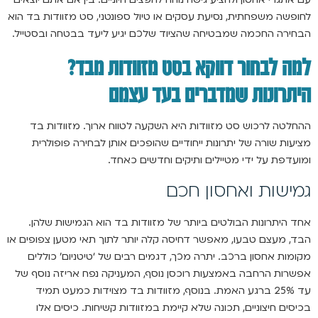
לחופשה משפחתית, נסיעת עסקים או טיול ספונטני, סט מזוודות בד הוא
הבחירה החכמה שמבטיחה שהציוד שלכם יגיע ליעד בבטחה ובסטייל.
למה לבחור דווקא בסט מזוודות מבד?
היתרונות שמדברים בעד עצמם
ההחלטה לרכוש סט מזוודות היא השקעה לטווח ארוך. מזוודות בד
מציעות שורה של יתרונות ייחודיים שהופכים אותן לבחירה פופולרית
ומועדפת על ידי מטיילים ותיקים וחדשים כאחד.
גמישות ואחסון חכם
אחד היתרונות הבולטים ביותר של מזוודות בד הוא הגמישות שלהן.
הבד, מעצם טבעו, מאפשר דחיסה קלה יותר לתוך תאי מטען צפופים או
מקומות אחסון ברכב. יתרה מכך, דגמים רבים של ‘טיטניום’ כוללים
אפשרות הרחבה באמצעות רוכסן נוסף, המעניקה נפח אריזה נוסף של
עד 25% ברגע האמת. בנוסף, מזוודות בד מצוידות כמעט תמיד
בכיסים חיצוניים, תכונה שלא קיימת במזוודות קשיחות. כיסים אלו