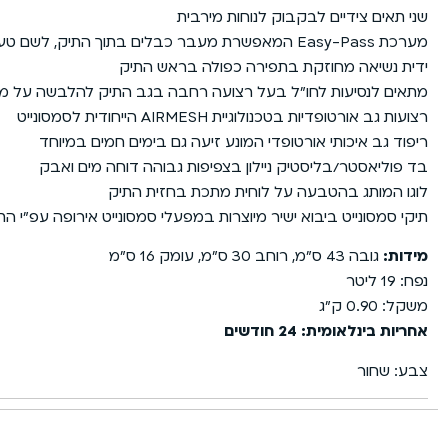
שני תאים צידיים לבקבוק לנוחות מירבית
מערכת Easy-Pass המאפשרת מעבר כבלים בתוך התיק, לשם טעינת סמארטפון/טאבלט/מחשב באמצעות סוללה ניידת
ידית נשיאה מחוזקת בתפירה כפולה בראש התיק
מתאים לנסיעות לחו”ל בעל רצועה רחבה בגב התיק להלבשה על מזו
רצועות גב אורטופדיות בטכנולוגיית AIRMESH הייחודית לסמסונייט
ריפוד גב איכותי אורטופדי המונע זיעה גם בימים חמים במיוחד
בד פוליאסטר/בליסטיק ניילון בצפיפות גבוהה דוחה מים ואבק
לוגו המותג בהטבעה על לוחית מתכת בחזית התיק
תיקי סמסונייט ביבוא ישיר מיוצרות במפעלי סמסונייט אירופה עפ”י ה
מידות:
גובה 43 ס”מ, רוחב 30 ס”מ, עומק 16 ס”מ
נפח: 19 ליטר
משקל: 0.90 ק”ג
אחריות בינלאומית: 24 חודשים
צבע: שחור