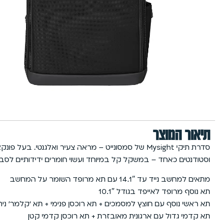
תיאור המוצר
וסטודנטים כאחד – במשקל קל במיוחד ועשוי חומרים ידידותיים לס
מתאים למחשב נייד עד 14.1″ עם תא מרופד השומר על המחשב
תא נוסף מרופד לאייפד בגודל 10.1″
תא ראשי נוסף עם חוצץ למסמכים + תא רוכסן פנימי + תא ‘קלמר’ ניתק בסקוץ’ + חי
תא קדמי גדול עם ארגונית מאובזרת + תא רוכסן קדמי קטן