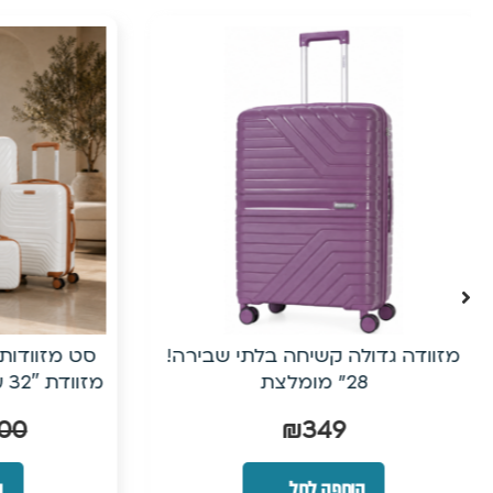
17%
הנחה
סט מזוודות קשיחות 5 חלקים כולל
מזוודת 32″ ענקית| פוליפרופילן בלתי
שמ
שביר
9
₪
999
₪
1,200
הוספה לסל