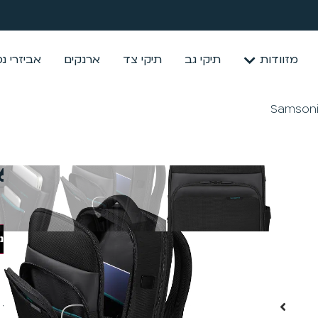
מזוודות
תיקי גב
תיקי צד
ארנקים
אביזרי נ
תיק גב למחשב 17.6″ סמסונייט Samsonite MySight
₪
550
הוספה לסל
קנה
המשלוחים שלנו
שליח עד הבית יגיע וימסור לך