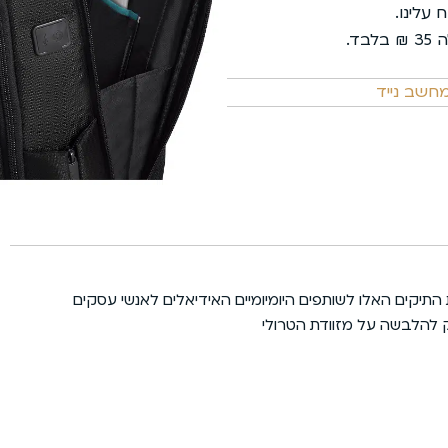
שירות מכל הלב
פריסת תשלומים נוחה
חשב נייד
מתקדמת עם חיבור USB להטענת סלולרי/ מחשב – הופכים את התיקים האלו לשותפים היומיומיים האידיאלים לאנשי עסקים
ק להלבשה על מזוודת הטרולי