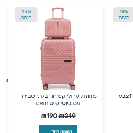
24%
24%
הנחה
הנחה
י שבירה
20״ טרולי עלייה למטוס מפוליפרופילן
ם
(PP) + ביוטי קייס| ישירות מהיבואן
₪
190
₪
249
הוספה לסל