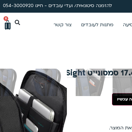
להזמנה סיטונאית/ ועדי עובדים - חייגו 054-3000920
0
סיעה
מתנות לעובדים
צור קשר
למה טיטניום?
 עכשיו
שירות ותיקונים
ייעוץ מקצועי
משלוחי אקספרס
 את המוצר.