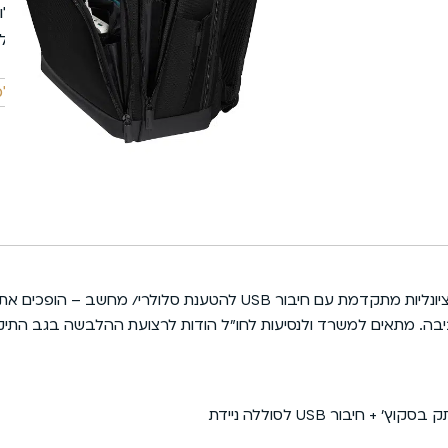
בהזמנות מעל 199 ₪, המשלוח עלינו.
מתחת ל-199 ₪ המשלוח יעלה 35 ₪ בלבד.
קטגוריה
תיקי גב
תגית
תיק גב למ
סדרת תיקי Mysight של סמסונייט – מראה צעיר ואלגנטי. בעל פונקציונליות 
ביבה. מתאים למשרד ולנסיעות לחו”ל הודות לרצועת ההלבשה בגב התי
בור USB לסוללה ניידת