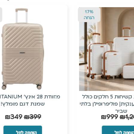
13%
הנחה
מזוודת 28 אינץ’ TITANIUMצבע
מזוודת טרולי קשיחה בלת
נת דגם מומלץ!
עם ביוטי קייס תוא
₪
190
₪
249
₪
349
₪
39
הוספה לסל
הוספה לסל