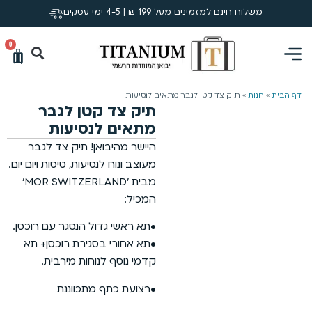
משלוח חינם למזמינים מעל 199 ₪ | 4-5 ימי עסקים
0
דף הבית
»
חנות
»
תיק צד קטן לגבר מתאים לנסיעות
תיק צד קטן לגבר
מתאים לנסיעות
היישר מהיבואן! תיק צד לגבר
מעוצב ונוח לנסיעות, טיסות ויום יום.
מבית ׳MOR SWITZERLAND׳
המכיל:
•תא ראשי גדול הנסגר עם רוכסן.
•תא אחורי בסגירת רוכסן+ תא
קדמי נוסף לנוחות מירבית.
•רצועת כתף מתכווננת