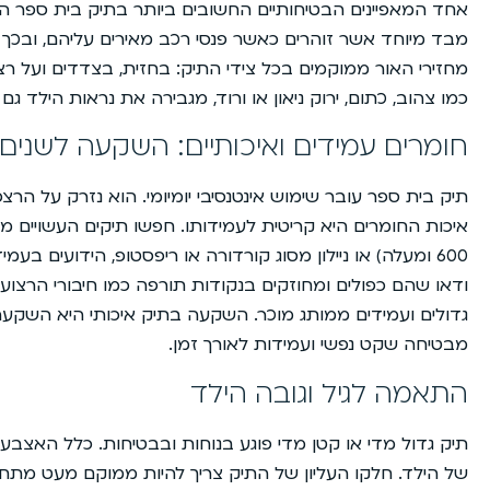
אחד המאפיינים הבטיחותיים החשובים ביותר בתיק בית ספר הוא
מבד מיוחד אשר זוהרים כאשר פנסי רכב מאירים עליהם, ובכך הו
מחזירי האור ממוקמים בכל צידי התיק: בחזית, בצדדים ועל רצ
כמו צהוב, כתום, ירוק ניאון או ורוד, מגבירה את נראות הילד גם
חומרים עמידים ואיכותיים: השקעה לשנים
תיק בית ספר עובר שימוש אינטנסיבי יומיומי. הוא נזרק על הרצפ
איכות החומרים היא קריטית לעמידותו. חפשו תיקים העשויים מב
600 ומעלה) או ניילון מסוג קורדורה או ריפסטופ, הידועים 
ודאו שהם כפולים ומחוזקים בנקודות תורפה כמו חיבורי הרצועות
גדולים ועמידים ממותג מוכר. השקעה בתיק איכותי היא השקע
מבטיחה שקט נפשי ועמידות לאורך זמן.
התאמה לגיל וגובה הילד
תיק גדול מדי או קטן מדי פוגע בנוחות ובבטיחות. כלל האצב
של הילד. חלקו העליון של התיק צריך להיות ממוקם מעט מתח