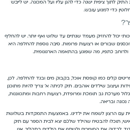
תיק לתוך ציפית ישנה כדי להגן עליו ועל המכונה. יש לייבש
טין כדי למנוע עובש.
ר?
תי יכול להחזיק מעמד שנתיים עד שלוש ואף יותר. יש להחליף
כסנים שבורים או רצועות פרומות. סיבה נוספת להחלפה היא
 ולרוחב כתפיו, מה שפוגע בהתאמה הארגונומית.
יטים קלים כמו קופסת אוכל, בקבוק מים ובגד להחלפה. לכן,
ת ועיצוב שילדים אוהבים. תיק לכיתה א’ צריך להיות מתוכנן
כלול מערכת גב תומכת ומרופדת, רצועות רחבות ומתכווננות,
כונה ובריאה.
ת עם הרצון לשמח את ילדינו. באמצעות התמקדות בשלושת
 אישי, תוכלו להבטיח שהילד שלכם יצא לבית הספר עם תיק
דוד, לבדוק את החומרים ולשתף את הילדים בתהליך. אנו