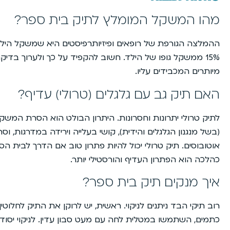
מהו המשקל המומלץ לתיק בית ספר?
ההמלצה הגורפת של רופאים ופיזיותרפיסטים היא שמשקל הילקוט
15% ממשקל גופו של הילד. חשוב להקפיד על כך ולערוך בדי
מיותרים המכבידים עליו.
האם תיק גב עם גלגלים (טרולי) עדיף?
לתיק טרולי יתרונות וחסרונות. היתרון הבולט הוא הסרת המשק
(בשל מנגנון הגלגלים והידית), קושי בעלייה וירידה במדרגות, 
אוטובוסים. תיק טרולי יכול להיות פתרון טוב אם הדרך לבית הס
כהלכה הוא הפתרון העדיף והורסטילי יותר.
איך מנקים תיק בית ספר?
רוב תיקי הבד ניתנים לניקוי. ראשית, יש לרוקן את התיק לחלוטין 
כתמים, השתמשו במטלית לחה עם מעט סבון עדין. לניקוי יסודי י