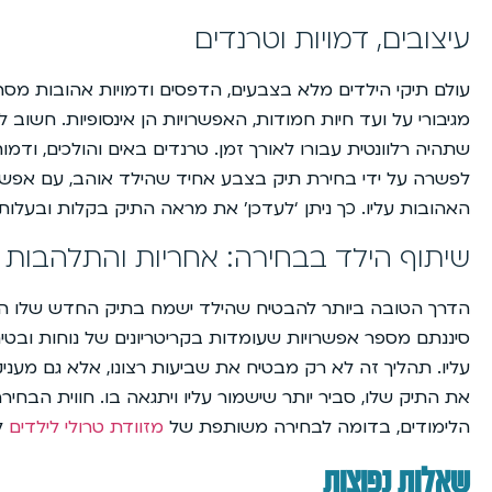
עיצובים, דמויות וטרנדים
עולם תיקי הילדים מלא בצבעים, הדפסים ודמויות אהובות מסרט
מגיבורי על ועד חיות חמודות, האפשרויות הן אינסופיות. חשוב ל
שתהיה רלוונטית עבורו לאורך זמן. טרנדים באים והולכים, ודמו
לפשרה על ידי בחירת תיק בצבע אחיד שהילד אוהב, עם אפשרות
האהובות עליו. כך ניתן ‘לעדכן’ את מראה התיק בקלות ובעלות 
שיתוף הילד בבחירה: אחריות והתלהבות
הדרך הטובה ביותר להבטיח שהילד ישמח בתיק החדש שלו הי
סיננתם מספר אפשרויות שעומדות בקריטריונים של נוחות ובטיחו
עליו. תהליך זה לא רק מבטיח את שביעות רצונו, אלא גם מעני
את התיק שלו, סביר יותר שישמור עליו ויתגאה בו. חווית הבחי
הלימודים, בדומה לבחירה משותפת של
מזוודת טרולי לילדים
ל
שאלות נפוצות