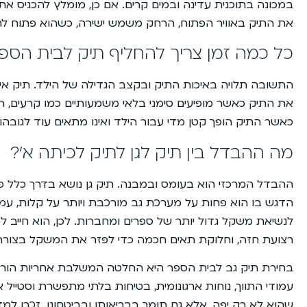
במכונה בתוכנית עדינה ובמים קרים. אם כן, מומלץ להכניס את ה
את התיק באוויר הפתוח, הרחק משמש ישירה, כשהוא פתוח לחלו
כל כמה זמן צריך להחליף תיק לבית הספ
התשובה תלויה באיכות התיק ובקצב הגדילה של הילד. תיק איכו
את התיק כאשר מופיעים סימני בלאי משמעותיים כמו קרעים, רו
כאשר התיק הופך קטן מדי עבור הילד ואינו מתאים עוד לגובהו
מה ההבדל בין תיק לגן לתיק לכיתה א’?
ההבדל המרכזי הוא בעומס ובמבנה. תיק גן נושא בדרך כלל פר
הדגש בו הוא פחות על מערכת גב מורכבת ויותר על קלות, עמידו
לנשיאת משקל גדול יותר של ספרים ומחברות. לכן, הוא חייב ל
רצועת חזה, וחלוקת תאים חכמה כדי לפזר את המשקל בצורה נ
בחירת תיק גב לבית הספר היא החלטה המשלבת אחריות הורי
עמודי התווך, נוחות ארגונומית, בטיחות בלתי מתפשרת וסטייל
שהוא לא רק יפה, אלא גם תומך בבריאותו ובביטחונו. זכרו למ