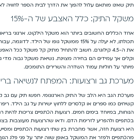
תיק שאינו מותאם עלול להפוך את הדרך לבית הספר לחוויה לא
משקל התיק: כלל האצבע של ה-15%
אחד הכללים החשובים ביותר הוא משקל הילקוט. ארגוני בריאות
את ה-4.5 קילוגרם. חשוב להתחיל מתיק קל משקל ככל הא
וקלים אך עמידים הם בחירה מצוינת. נשיאת משקל גבוה מדי ג
מיותר על חוליות עמוד השדרה והשרירים התומכים.
מערכת גב ורצועות: המפתח לנשיאה ברי
מערכת הגב היא הלב של התיק הארגונומי. חפשו תיק עם גב 
קשיחים כמו ספרים או קלסרים ללחוץ ישירות על גב הילד. ריפ
הנוחות, במיוחד בימים חמים. רצועות הכתפיים צריכות להיות ר
היא רצועת חזה, אשר מחברת בין שתי רצועות הכתפיים ומסיי
מהכתפיים ולפזר את המשקל באופן שווה יותר על פני פלג הגוף 