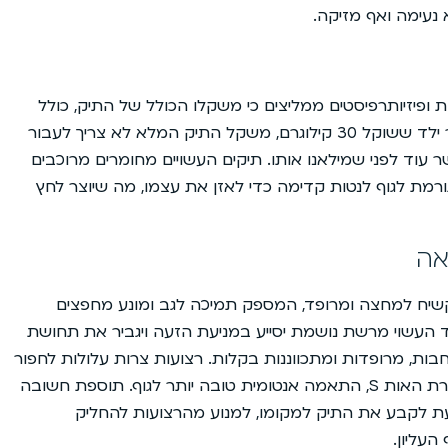
 נעימה ואף מזיקה.
 ופיזיותרפיסטים ממליצים כי משקלו הכולל של התיק, כולל
תכולתו, לא יעלה על 15% ממשקל גופו של הילד. לדוגמה, עבור ילד ששוקל 30 קילוגרם, משקל התיק המלא לא צריך לעבור
פשר עוד לפני שמילאנו אותו. תיקים העשויים מחומרים מרוכבים
ורמת לגוף לנטות קדימה כדי לאזן את עצמו, מה שיוצר לחץ
אה
קשיח למחצה ומרופד, המספק תמיכה לגב ומונע מחפצים
וד העשוי מרשת נושמת יסייע במניעת הזעה ויגביר את תחושת
חבות, מרופדות ומתכווננות בקלות. רצועות צרות עלולות לחפור
בכתפיים ולהפריע לזרימת הדם. ודאו שהרצועות מעוצבות בצורת האות S, התאמה אנטומית טובה יותר לגוף. תוספת חשובה
עת לקבע את התיק למקומו, למנוע מהרצועות להחליק
העליון.