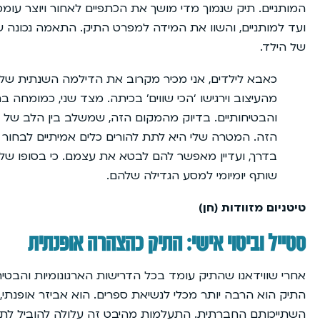
המותניים. תיק שנמוך מדי מושך את הכתפיים לאחור ויוצר עומס
ועד למותניים, והשוו את המידה למפרט התיק. התאמה נכונה 
של הילד.
כאבא לילדים, אני מכיר מקרוב את הדילמה השנתית של 
מהעיצוב וירגישו ‘הכי שווים’ בכיתה. מצד שני, כמומחה 
והבטיחותיים. בדיוק מהמקום הזה, שמשלב בין הלב של
הזה. המטרה שלי היא לתת להורים כלים אמיתיים לבחור
בדרך, ועדיין מאפשר להם לבטא את עצמם. כי בסופו של ד
שותף יומיומי למסע הגדילה שלהם.
טיטניום מזוודות (חן)
סטייל וביטוי אישי: התיק כהצהרה אופנתית
אחרי שווידאנו שהתיק עומד בכל הדרישות הארגונומיות והבטיחו
התיק הוא הרבה יותר מכלי לנשיאת ספרים. הוא אביזר אופנתי,
השתייכותם החברתית. התעלמות מהיבט זה עלולה להוביל לתס