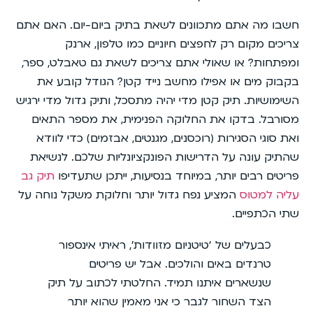
חשבו מה אתם מתכוונים לשאת בתיק ביום-יום. האם אתם
צריכים מקום רק לחפצים חיוניים כמו טלפון, ארנק
ומפתחות? או שאולי אתם צריכים לשאת גם טאבלט, ספר,
בקבוק מים או אפילו מחשב נייד קטן? הגודל קובע את
השימושיות. תיק קטן מדי יהיה מתסכל, ותיק גדול מדי ירגיש
מסורבל. בדקו את החלוקה הפנימית, את מספר התאים
ואת סוגי הסגירות (רוכסנים, מגנטים, אבזמים) כדי לוודא
שהתיק עונה על הדרישות הפונקציונליות שלכם. לנשיאת
פריטים רבים יותר, במיוחד בנסיעות, ייתכן שתעדיפו
תיק גב
עליה למטוס
המציע נפח גדול יותר וחלוקת משקל נוחה על
שתי הכתפיים.
כבעלים של ‘טיטניום מזוודות’, ראיתי אינספור
טרנדים באים והולכים. אבל יש פריטים
שנשארים איתנו תמיד. החלטתי לכתוב על תיק
הצד השחור לגבר כי אני מאמין שהוא יותר