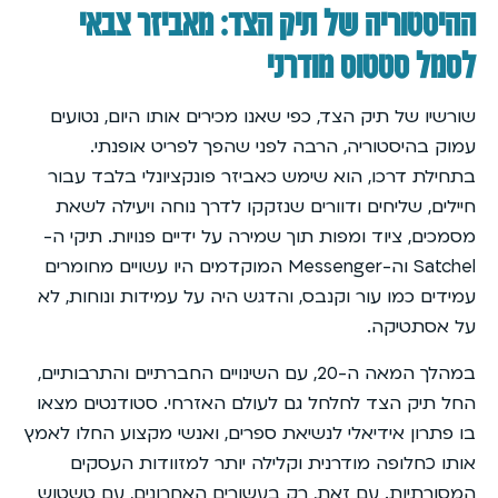
ההיסטוריה של תיק הצד: מאביזר צבאי
לסמל סטטוס מודרני
שורשיו של תיק הצד, כפי שאנו מכירים אותו היום, נטועים
עמוק בהיסטוריה, הרבה לפני שהפך לפריט אופנתי.
בתחילת דרכו, הוא שימש כאביזר פונקציונלי בלבד עבור
חיילים, שליחים ודוורים שנזקקו לדרך נוחה ויעילה לשאת
מסמכים, ציוד ומפות תוך שמירה על ידיים פנויות. תיקי ה-
Satchel וה-Messenger המוקדמים היו עשויים מחומרים
עמידים כמו עור וקנבס, והדגש היה על עמידות ונוחות, לא
על אסתטיקה.
במהלך המאה ה-20, עם השינויים החברתיים והתרבותיים,
החל תיק הצד לחלחל גם לעולם האזרחי. סטודנטים מצאו
בו פתרון אידיאלי לנשיאת ספרים, ואנשי מקצוע החלו לאמץ
אותו כחלופה מודרנית וקלילה יותר למזוודות העסקים
המסורתיות. עם זאת, רק בעשורים האחרונים, עם טשטוש