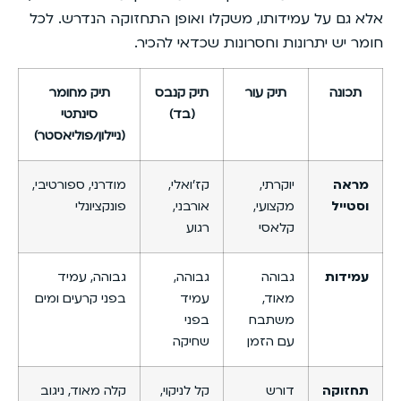
אלא גם על עמידותו, משקלו ואופן התחזוקה הנדרש. לכל
חומר יש יתרונות וחסרונות שכדאי להכיר.
תכונה
תיק עור
תיק קנבס
תיק מחומר
(בד)
סינתטי
(ניילון/פוליאסטר)
מראה
יוקרתי,
קז’ואלי,
מודרני, ספורטיבי,
וסטייל
מקצועי,
אורבני,
פונקציונלי
קלאסי
רגוע
עמידות
גבוהה
גבוהה,
גבוהה, עמיד
מאוד,
עמיד
בפני קרעים ומים
משתבח
בפני
עם הזמן
שחיקה
תחזוקה
דורש
קל לניקוי,
קלה מאוד, ניגוב