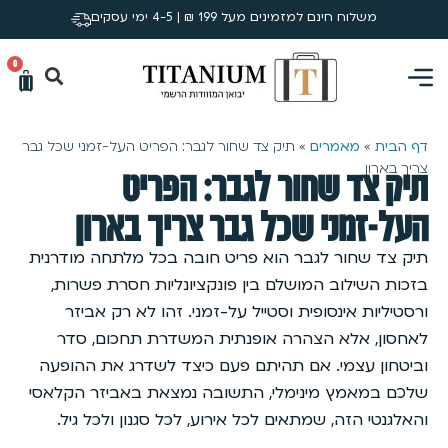
משלוח חינם למזמינים מעל 199 ₪ | 4-5 ימי עסקים
0
דף הבית
»
מאמרים
»
תיק צד שחור לגבר: הפריט העל-זמני שכל גבר
צריך בארון
תיק צד שחור לגבר: הפריט
העל-זמני שכל גבר צריך בארון
תיק צד שחור לגבר הוא פריט חובה בכל מלתחה מודרנית
בזכות השילוב המושלם בין פונקציונליות חסרת פשרות,
ורסטיליות אינסופית וסטייל על-זמני. זהו לא רק אביזר
לאחסון, אלא הצהרה אופנתית המשדרת תחכום, סדר
וביטחון עצמי. אם תהיתם פעם כיצד לשדרג את ההופעה
שלכם במאמץ מינימלי, התשובה נמצאת באביזר הקלאסי
והאלגנטי הזה, שמתאים לכל אירוע, לכל סגנון ולכל גיל.