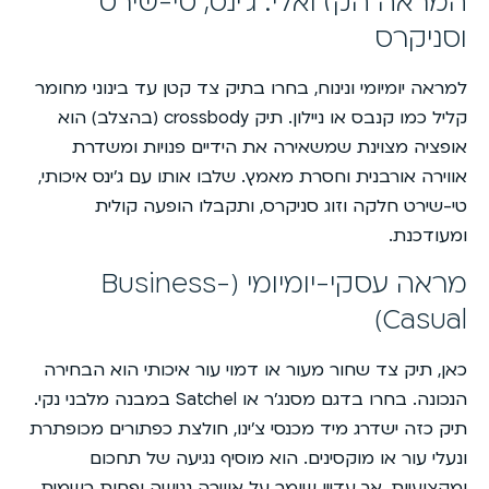
המראה הקז’ואלי: ג’ינס, טי-שירט
וסניקרס
למראה יומיומי ונינוח, בחרו בתיק צד קטן עד בינוני מחומר
קליל כמו קנבס או ניילון. תיק crossbody (בהצלב) הוא
אופציה מצוינת שמשאירה את הידיים פנויות ומשדרת
אווירה אורבנית וחסרת מאמץ. שלבו אותו עם ג’ינס איכותי,
טי-שירט חלקה וזוג סניקרס, ותקבלו הופעה קולית
ומעודכנת.
מראה עסקי-יומיומי (Business-
Casual)
כאן, תיק צד שחור מעור או דמוי עור איכותי הוא הבחירה
הנכונה. בחרו בדגם מסנג’ר או Satchel במבנה מלבני נקי.
תיק כזה ישדרג מיד מכנסי צ’ינו, חולצת כפתורים מכופתרת
ונעלי עור או מוקסינים. הוא מוסיף נגיעה של תחכום
ומקצועיות, אך עדיין שומר על אווירה נגישה ופחות רשמית