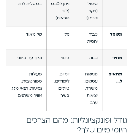
טיפול
ניתן לכבס
במטלית לחה
(ניקוי
(לפי
ושימון)
הוראות)
משקל
כבד
קל
קל מאוד
יחסית
מחיר
גבוה
בינוני
נמוך עד בינוני
מתאים
פגישות
יומיום,
פעילות
ל…
עסקים,
לימודים,
ספורטיבית,
משרד,
טיולים
נסיעות, תנאי מזג
יציאות
בעיר
אוויר משתנים
ערב
גודל ופונקציונליות: מהם הצרכים
היומיומיים שלך?