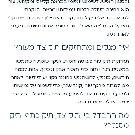
ובסגנון האישי. לשימוש יומיומי במראה קלאסי ומקצועי, עור
הוא בחירה מעולה בזכות עמידותו ומראהו היוקרתי.
למראה קז’ואלי ופעיל יותר, קנבס או ניילון יהיו פרקטיים וקלי
משקל. ההמלצה היא לבחור בחומר איכותי שיחזיק מעמד
לאורך זמן.
איך מנקים ומתחזקים תיק צד מעור?
תחזוקת תיק עור פשוטה יחסית. לניקוי שוטף, השתמשו
במטלית רכה ולחה כדי להסיר אבק ולכלוך. אחת לכמה
חודשים, מומלץ להשתמש בחומר ניקוי ייעודי לעור ולאחר
מכן למרוח מרכך עור (קונדישנר) כדי לשמור על גמישותו
ולמנוע סדקים. חשוב להימנע מחשיפה ממושכת לשמש
ישירה או לרטיבות גבוהה.
מה ההבדל בין תיק צד, תיק כתף ותיק
מסנג’ר?