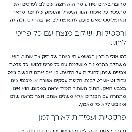
מדובר באדם שיודע מה הוא רוצה, שם לב לפרטים ואינו
מתפשר על איכות. הגוון הניטרלי והעמוק שלו יוצר מראה
נקי ומלוטש שאינו צועק לתשומת לב, אך בהחלט זוכה לה.
ורסטיליות ושילוב מנצח עם כל פריט
לבוש
זהו אולי היתרון המשמעותי ביותר של תיק צד שחור. הוא
משתלב בהרמוניה מושלמת עם כל פריט לבוש וכל פלטת
צבעים שניתן להעלות על הדעת. בין אם אתם לובשים ג’ינס
כחול וטי-שירט לבנה, חליפת עסקים אפורה או מכנסי צ’ינו
בצבע חאקי, התיק השחור תמיד ייראה במקום. הוא אינו
מתחרה עם הבגדים אלא משלים אותם, ויוצר מראה שלם
ומגובש ללא כל מאמץ.
פרקטיות ועמידות לאורך זמן
מעבר לאסתטיקה, לצבע השחור יש יתרונות פרקטיים