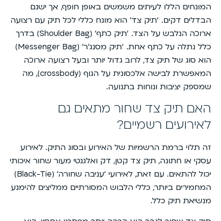
המונחים הללו לעיתים משמשים באופן חופף, אך ישנם
הבדלים דקים. ‘תיק צד’ הוא מונח כללי לכל תיק עם רצועה
ארוכה הנלבש על הצד. ‘תיק כתף’ (Shoulder Bag) בדרך
כלל נתלה על כתף אחת. ‘תיק מסנג’ר’ (Messenger Bag)
הוא סוג של תיק צד, לרוב גדול יותר ובעל רצועה ארוכה
המאפשרת לבישה אלכסונית על הגוף (crossbody), מה
שמספק יציבות ונוחות בתנועה.
האם תיק צד שחור מתאים גם
לאירועים רשמיים?
זה תלוי ברמת הרשמיות של האירוע ובסוג התיק. לאירוע
עסקי או חתונה, תיק צד קטן, דק ואלגנטי מעור שחור איכותי
יכול להתאים. עם זאת, לאירועי ‘עניבה שחורה’ (Black-Tie)
המחמירים ביותר, כללי הלבוש המסורתיים ממליצים להימנע
מנשיאת תיק כלל.