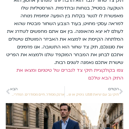
תיק צד שחור לגבר הוא הרבה יותר מפתרון אחסון, הוא
השקעה בסטייל, בנוחות ובתדמית. הוורסטיליות שלו
מאפשרת לו לגשר בקלות בין הופעה יומיומית נינוחה
למראה עסקי מחויט, בעוד הצבע השחור מבטיח שהוא
לעולם לא יצא מהאופנה. בין אם אתם מחפשים לשדרג את
המלתחה הקיימת או למצוא את האביזר המושלם שישלים
את סגנונכם, תיק צד שחור הוא התשובה. אנו מזמינים
אתכם לבחון את המבחר המוקפד שלנו ולמצוא את הפריט
שישרת אתכם נאמנה לשנים רבות.
צפו בקולקציית תיקי צד לגברים של טיטניום ומצאו את
התיק הבא שלכם
הקודם
הבא
תיקי גב עם יציאת USB: גימיק או שדרוג חיוני?
ארנק מסודר, חיים מסודרים: המדריך המלא לארגון כרטיסים יעיל