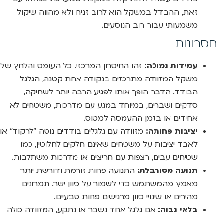
זאת, ההבדל במשקל הוא לרוב זניח ולא מהווה שיקול
משמעותי עבור רוב הנוסעים.
חסרונות
עמידות נמוכה:
זהו החיסרון המרכזי. כל העומס והלחץ של
משקל המזוודה מתרכזים בנקודה אחת קטנה, הגלגל
הבודד. הדבר הופך אותו לפגיע הרבה יותר לשחיקה,
סדקים ושברים, במיוחד במגע עם מדרכות, משטחים לא
אחידים או בזמן ההעמסה למטוס.
יציבות פחותה:
מזוודה עם גלגלים בודדים נוטה “לרקוד” או
לאבד יציבות על משטחים שאינם חלקים לחלוטין, כמו
שטיחים עבים, רצפות עם חריצים או מדרכות משתלבות.
תנועה מסורבלת:
התנועה פחות זורמת ודורשת יותר
מאמץ מהמשתמש כדי לשמור על כיוון ישר. תמרונים
מהירים או שינויי כיוון מרגישים פחות טבעיים.
בלאי גבוה:
אם גלגל אחד נשבר או נתקע, המזוודה כולה