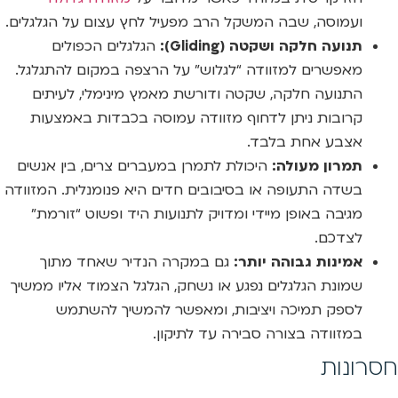
ועמוסה, שבה המשקל הרב מפעיל לחץ עצום על הגלגלים.
תנועה חלקה ושקטה (Gliding):
הגלגלים הכפולים
מאפשרים למזוודה “לגלוש” על הרצפה במקום להתגלגל.
התנועה חלקה, שקטה ודורשת מאמץ מינימלי, לעיתים
קרובות ניתן לדחוף מזוודה עמוסה בכבדות באמצעות
אצבע אחת בלבד.
תמרון מעולה:
היכולת לתמרן במעברים צרים, בין אנשים
בשדה התעופה או בסיבובים חדים היא פנומנלית. המזוודה
מגיבה באופן מיידי ומדויק לתנועות היד ופשוט “זורמת”
לצדכם.
אמינות גבוהה יותר:
גם במקרה הנדיר שאחד מתוך
שמונת הגלגלים נפגע או נשחק, הגלגל הצמוד אליו ממשיך
לספק תמיכה ויציבות, ומאפשר להמשיך להשתמש
במזוודה בצורה סבירה עד לתיקון.
חסרונות