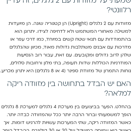
שמעתי על מזוודות עם 2 גלגלים, זה עדיין
רלוונטי?
מזוודות עם 2 גלגלים (Upright) הן קטגוריה שונה. הן מיועדות
למשיכה מאחורי המשתמש ולא לדחיפה לצידו. יתרונן הוא
בהתמודדות עם תנאי שטח קשים במיוחד, כמו דרכי עפר או
מדרכות עם אבנים משתלבות גדולות מאוד, מכיוון שהגלגלים
שלהן לרוב גדולים ומקובעים. עם זאת, עבור רוב הנסיעות
המודרניות הכוללות שדות תעופה, בתי מלון ורחובות סלולים,
נוחות התמרון של מזוודת ספינר (4 או 8 גלגלים) היא יתרון מכריע.
האם יש הבדל בתחושה בין מזוודה ריקה
למלאה?
בהחלט. הפער בביצועים בין מערכת 4 גלגלים למערכת 8 גלגלים
הופך למשמעותי וברור הרבה יותר ככל שהמזוודה כבדה יותר.
כאשר המזוודה ריקה, שתי המערכות עשויות להרגיש דומות. אך
כאשר היא עמוסה במשקל של 20 או 30 קילוגרם, ההבדל הופך