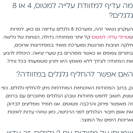
מה עדיף למזוודת עלייה למטוס, 4 או 8
גלגלים?
העיקרון נשאר זהה, ומערכת 8 גלגלים עדיפה גם כאן. למרות
ש
טרולי עליה למטוס
קל יותר ממזוודה גדולה, הנוחות של גלישה
חלקה ויציבות מורגשת ומוערכת מאוד במסדרונות ארוכים,
בתורים צפופים או כאשר ממהרים בין שערי יציאה. היכולת להניע
את המזוודה לצידך ללא מאמץ היא יתרון משמעותי בכל גודל.
האם אפשר להחליף גלגלים במזוודה?
כן, ברוב המזוודות האיכותיות המודרניות ניתן להחליף גלגלים. כפי
שצוין, חשוב לחפש מזוודות שבהן הגלגלים מחוברים עם ברגים.
זה מאפשר פירוק והרכבה פשוטים. אנו תמיד ממליצים לבדוק
את אופן חיבור הגלגלים לפני הרכישה, כיוון שזוהי עדות לאיכות
ואריכות הימים של המוצר.