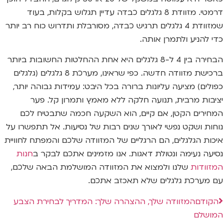
דרמטי. מזוודת 8 גלגלים כבדה עדיין תגלוש בקלות, בעוד
שמזוודת 4 גלגלים תרגיש כבדה, מסורבלת ותדרוש כוח רב יותר
כדי להניע ולתמרן אותה.
הבחירה בין 4 ל-8 גלגלים היא אחת ההחלטות החשובות ביותר
ברכישת מזוודה חדשה. כפי שראינו, מערכת 8 גלגלים (גלגלים
כפולים) מציעה עליונות ברורה בכל היבט: עמידות גבוהה יותר,
יציבות מרבית, תנועה חלקה ללא מאמץ ותמרון קל. פער
המחירים הקטן, אם קיים, הוא השקעה חכמה שתבטיח לכם
נוחות ושקט נפשי לאורך שנים רבות של נסיעות. אל תתפשרו על
איכות הגלגלים, הם הרגליים של המזוודה שלכם והמפתח לחוויית
נסיעה נעימה ונטולת דאגות. אנו מזמינים אתכם לבקר ב
חנות
המזוודות
שלנו ולמצוא את המזוודה המושלמת הבאה שלכם,
עם מערכת גלגלים שלא תאכזב אתכם.
הקודם
המזוודה שלך, ההצהרה שלך: המדריך לבחירת הצבע
המושלם