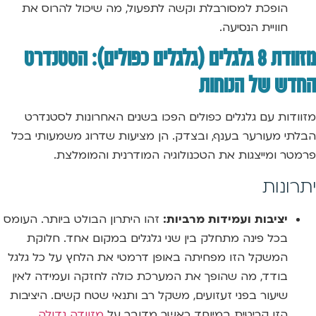
הופכת למסורבלת וקשה לתפעול, מה שיכול להרוס את
חוויית הנסיעה.
מזוודת 8 גלגלים (גלגלים כפולים): הסטנדרט
החדש של הנוחות
מזוודות עם גלגלים כפולים הפכו בשנים האחרונות לסטנדרט
הבלתי מעורער בענף, ובצדק. הן מציעות שדרוג משמעותי בכל
פרמטר ומייצגות את הטכנולוגיה המודרנית והמומלצת.
יתרונות
יציבות ועמידות מרביות:
זהו היתרון הבולט ביותר. העומס
בכל פינה מתחלק בין שני גלגלים במקום אחד. חלוקת
המשקל הזו מפחיתה באופן דרמטי את הלחץ על כל גלגל
בודד, מה שהופך את המערכת כולה לחזקה ועמידה לאין
שיעור בפני זעזועים, משקל רב ותנאי שטח קשים. היציבות
הזו קריטית במיוחד כאשר מדובר על
מזוודה גדולה