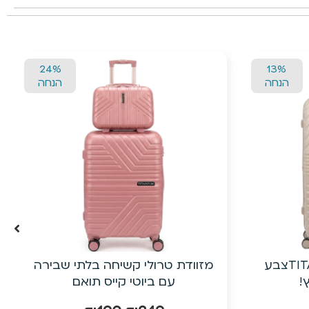
24%
24%
הנחה
הנחה
י שבירה
20״ טרולי עלייה למטוס מפוליפרופילן
ם
(PP) + ביוטי קייס| ישירות מהיבואן