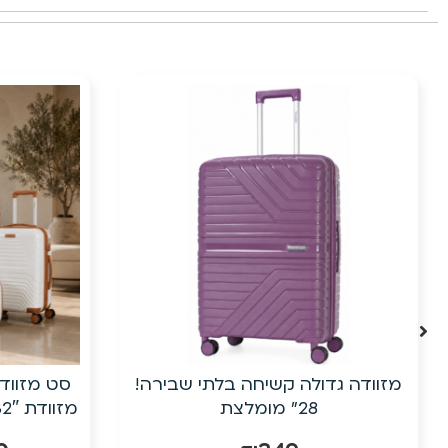
17%
הנחה
סט מזוודות קשיחות 5 חלקים כולל
מזוודת 32″ ענקית| פוליפרופילן בלתי
שמ
שביר