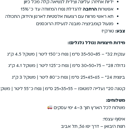
ידיות אחיזה: עליונה וצידית לנשיאה קלה מכל כיוון
אפשרות
הרחבה
להגדלת נפח המזוודה עד כ־15%
תא ראשי מרווח עם רצועות אלסטיות לארגון והידוק התכולה
מנעול קומבינציה מובנה לנעילת הרוכסנים
צבע:
טורקיז
מידות חיצוניות (כולל גלגלים):
ענקית 32״ – 85×50×35 ס״מ | נפח כ־150 ליטר | משקל 4.5 ק״ג
גדולה 28״ – 75×50×30 ס״מ | נפח כ־125 ליטר | משקל 4.1 ק״ג
בינונית 24״ – 65×45×25 ס״מ | נפח כ־80 ליטר | משקל 3 ק״ג
קטנה 20״ (עלייה למטוס) – 55×35×25 ס״מ | נפח כ־55 ליטר | משקל 2.1 ק״ג
משלוחים:
משלוח לכל הארץ תוך 3–4 ימי עסקים
איסוף עצמי:
חנות היבואן – דרך יפו 56, תל אביב