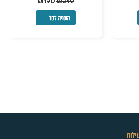
₪
190
₪
249
הוספה לסל
ילות