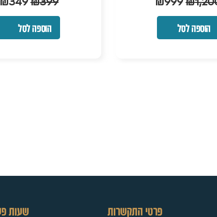
₪
190
₪
249
₪
349
₪
39
הוספה לסל
הוספה לסל
פרטי התקשרות
שעות פע