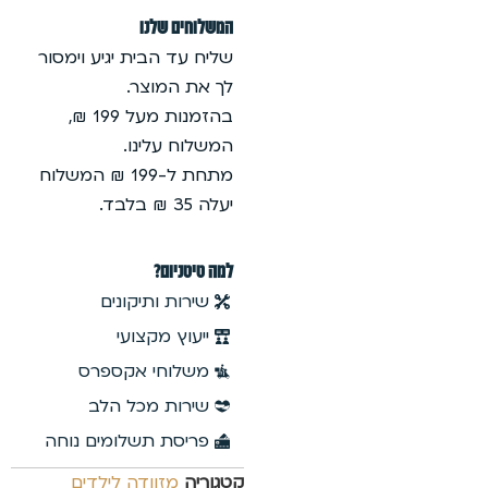
ע וימסור
בהזמנות מעל 199 ₪,
ל-199 ₪ המשלוח
ם
פרס
לב
ים נוחה
לדים