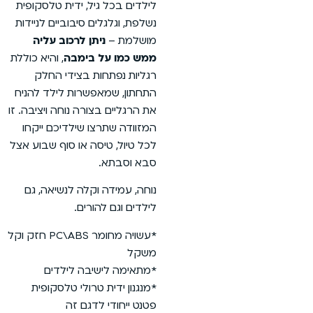
ית טלסקופית
ביים לניידות
וב עליה
ה
, והיא כוללת
די החלק
לילד להניח
חה ויציבה. זו
יכם ייקחו
סוף שבוע אצל
נשיאה, גם
*עשויה מחומר PC\ABS חזק וקל
ילדים
טלסקופית
ה