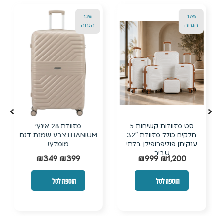
13%
17%
הנחה
הנחה
סט מזוודות קשיחות 5
מזוודת 28 אינץ’
חלקים כולל מזוודת 32″
TITANIUMצבע שמנת דגם
ענקית| פוליפרופילן בלתי
מומלץ!
שביר
₪
349
₪
399
₪
999
₪
1,200
הוספה לסל
הוספה לסל