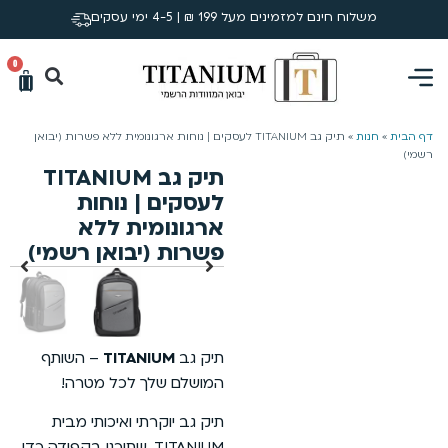
משלוח חינם למזמינים מעל 199 ₪ | 4-5 ימי עסקים
0
דף הבית
»
חנות
»
תיק גב TITANIUM לעסקים | נוחות ארגונומית ללא פשרות (יבואן
רשמי)
תיק גב TITANIUM
לעסקים | נוחות
ארגונומית ללא
פשרות (יבואן רשמי)
תיק גב
TITANIUM
– השותף
המושלם שלך לכל מטרה!
תיק גב יוקרתי ואיכותי מבית
TITANIUM, שתוכנן בקפידה כדי