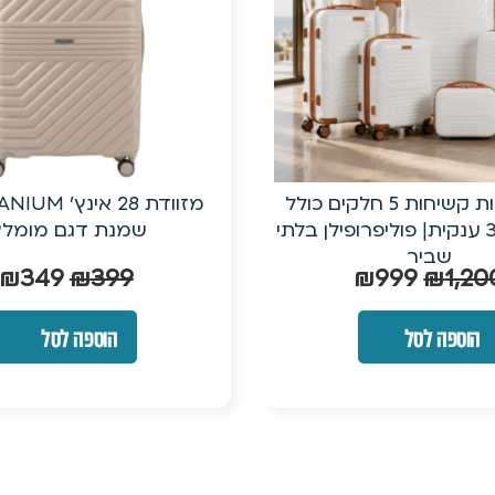
מזוודת 28 אינץ’ TITANIUMצבע
מזוודת טרולי קשיחה בל
נת דגם מומלץ!
עם ביוטי קייס תו
₪
190
₪
249
₪
349
₪
399
הוספה לסל
הוספה לסל