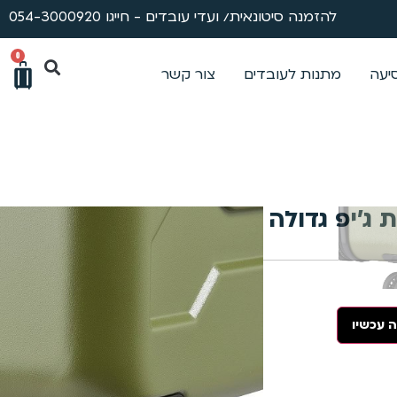
להזמנה סיטונאית/ ועדי עובדים - חייגו 054-3000920
0
סיעה
מתנות לעובדים
צור קשר
ת ג’יפ גדולה במיוחד+ קטנה דגם
למה טיטניום?
 עכשיו
שירות ותיקונים
ייעוץ מקצועי