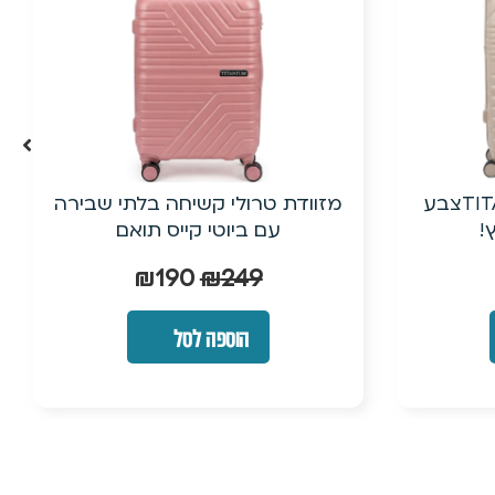
תי שבירה
20״ טרולי עלייה למטוס מפוליפרופילן
אם
(PP) + ביוטי קייס| ישירות מהיבואן
₪
190
₪
249
הוספה לסל