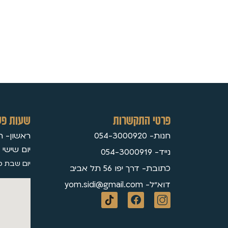
פרטי התקשרות
שעות פע
חנות- 054-3000920
ראשון- חמישי 30
יום שישי 09:3
נייד- 054-3000919
יום שבת ס
כתובת- דרך יפו 56 תל אביב
דוא״ל- yom.sidi@gmail.com