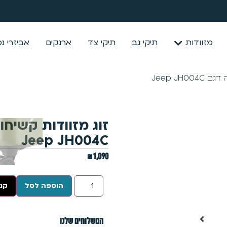
מזוודות
תיקי גב
תיקי צד
ארנקים
אביזרי נ
Jeep JH
זוג מזוודות קשיחו
Jeep JH004C
₪
1,090
הוספה לסל
קנה
המשלוחים שלנו