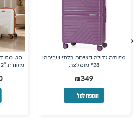
סט מזוודות קשיחות 5 חלקים כולל
מזוודת 32″ ענקית| פוליפרופילן בלתי
שמ
שביר
₪
999
₪
1,200
הוספה לסל