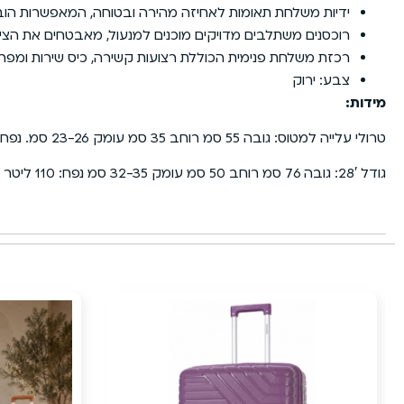
ידיות משלחת תאומות לאחיזה מהירה ובטוחה, המאפשרות הו
רוכסנים משתלבים מדויקים מוכנים למנעול, מאבטחים את הציו
רכזת משלחת פנימית הכוללת רצועות קשירה, כיס שירות ומפר
צבע: ירוק
מידות:
טרולי עלייה למטוס: גובה 55 סמ רוחב 35 סמ עומק 23-26 סמ. נפח: 38 ליטר משקל: 2.9 ק”ג
גודל 28′: גובה 76 סמ רוחב 50 סמ עומק 32-35 סמ נפח: 110 ליטר משקל: 4.7 ק”ג
17%
הנחה