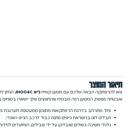
תיאור המוצר
צאו להרפתקה הבאה שלכם עם מטען קשיח
ג’יפ JHOO4C
הניתן לה
ואבטחה נוספת, המטען הזה מבטיח שהחפצים שלך יישארו בטוחים בדרכ
ציוד מתרחב בדרגת הרפתקאות מתוכנן ממעטפת תערובת ABS/פוליקרבונט חזקה, המשקפת את הקשיחות של כושר השטח של ג’יפים.
תבליט לוגו בהשראת ג’יפים נותנת כבוד לרכב הג’יפ האגדי.
גלגלי משיכה כפולים שנבדקו על ידי שבילים, המיועדים לנייד