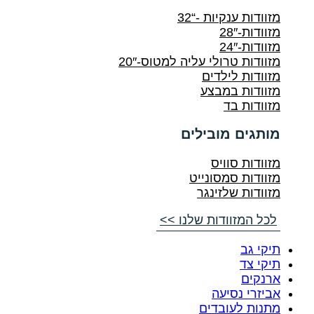
קיות -“32
רולי עליה למטוס-20″
לילדים
במבצע
בד
מובילים
וויס
סמסונייט
לזינגר
ודות שלנו >>
סיעה
ובדים