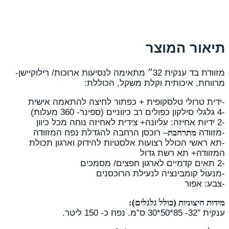
וצר
מזוודת בד ענקית 32״ מתאימה לנסיעות ארוכות/ רילוקיישן-
ית וקלת משקל, הכוללת:
לסקופית + כפתור לחיצה להתאמה אישית
– רוכסן הרחבה להגדלת נפח המזוודה
 רצועות אלסטיות להידוק וארגון תכולת
שת גדול
יה לנעילת הרוכסנים
ולל גלגלים):