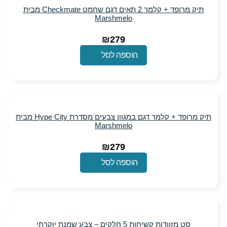
תיק מרופד + קלמר 2 תאים דגם שחמט Checkmate מבית
Marshmelo
₪
279
הוספה לסל
תיק מרופד + קלמר דגם במגוון צבעים מסדרת Hype City מבית
Marshmelo
₪
279
הוספה לסל
חות 5 חלקים – צבע שמנת יוקרתי