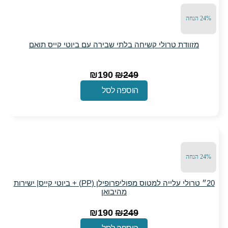
רולי קשיחה בלתי שבירה עם ביוטי קייס תואם
המחיר
המחיר
₪
190
₪
249
המקורי
הנוכחי
הוספה לסל
היה:
הוא:
₪190.
₪249.
20״ טרולי עלייה למטוס מפוליפרופילן (PP) + ביוטי קייס| ישירות
מהיבואן
המחיר
המחיר
₪
190
₪
249
המקורי
הנוכחי