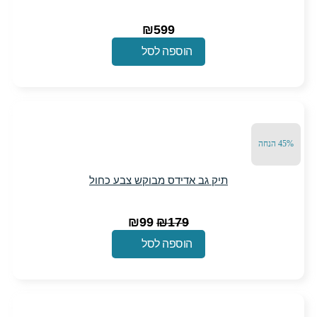
₪
599
הוספה לסל
תיק גב אדידס מבוקש צבע כחול
המחיר
המחיר
₪
99
₪
179
המקורי
הנוכחי
הוספה לסל
היה:
הוא:
₪99.
₪179.