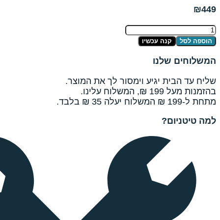
 עכשיו
נו
יגיע וימסור לך את המוצר.