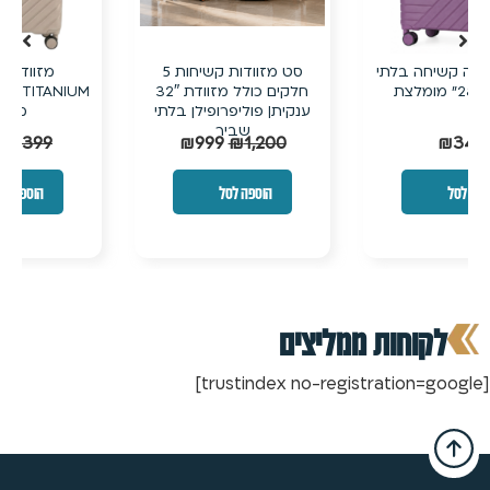
מזוודת טרולי קשיחה בלתי
20״ טרולי עלייה למטוס
שבירה עם ביוטי קייס תואם
מפוליפרופילן (PP) + ביוטי
קייס| ישירות מהיבואן
₪
190
₪
249
₪
190
₪
249
הוספה לסל
הוספה לסל