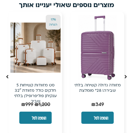
וספים שאולי יעניינו אותך
13%
17%
הנחה
הנחה
יחה בלתי
סט מזוודות קשיחות 5
מזוודת 28 אינץ’
חלקים כולל מזוודת 32″
TITANIUMצבע שמ
ענקית| פוליפרופילן בלתי
מומלץ!
שביר
₪
349
₪
399
₪
999
₪
1,200
הוספה לסל
הוספה לסל