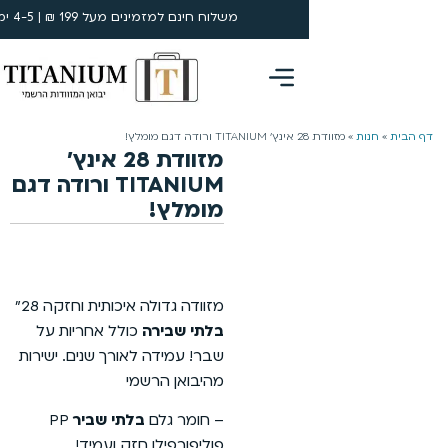
משלוח חינם למזמינים מעל 199 ₪ | 4-5 ימי עסקים
0
מזוודת 28 אינץ’
TITANIUM ורודה דגם
מומלץ!
מזוודה גדולה איכותית וחזקה 28״
בלתי שבירה
כולל אחריות על
שבר! עמידה לאורך שנים. ישירות
מהיבואן הרשמי
– חומר גלם
בלתי שביר
PP
פוליפורפילן חזק ועמיד!