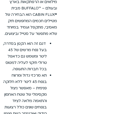
ו הרפתקאות בארץ
ובעולם – ™BUFFALO מבית
®CABIN FLUX הוא הבחירה של
כמים המחפשים תיק
תקפל ועמיד במיוחד
 על סטייל וביצועים.
זה הוא הקטן בסדרה,
בעל נפח מרשים של 45
ר ומשמש גם כדאפל
י תיקני לעליה למטוס
 חברות התעופה.
רכזי גדול ומרווח
בנפח 45 ליטר ללא חלוקה
ית – מאפשר ניצול
מלי של שטח האחסון
אמה מלאה לציוד
ים שונים כולל רצועות
ק ואורגנייזר רשת פנימי