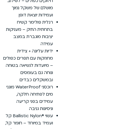
קים כפולים – לשילוב
ם של משקל נמוך
דות יוצאת דופן
ת פולימר קשיח
ית התיק – מעניקות
ות מוגברת במצב
דה
ת עליונה + צידית
קות עם תפרים כפולים
ועדות לנשיאה בטוחה
ה גם בעומסים
שקלים כבדים
רוכסני WaterProof מוגני
לפתיחה חלקה,
ים בפני קריעה
ונות גניבה
עשוי ®Ballistic Nylon קל
ד במיוחד – חומר קל,