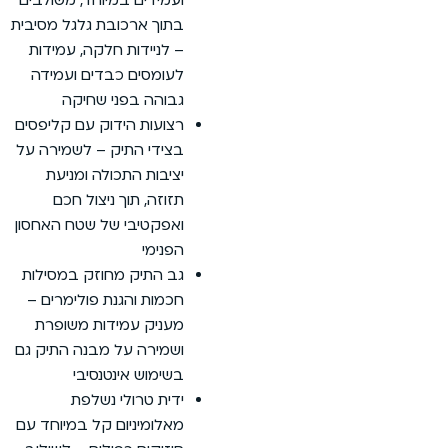
 ארכובת גלגל מסיבית
יידות חלקה, עמידות
סים כבדים ועמידה
ה בפני שחיקה
ות הידוק עם קליפסים
י התיק – לשמירה על
ות התכולה ומניעת
ה, תוך ניצול חכם
טיבי של שטח האחסון
מי
תיק מחוזק במסילות
ת והגנת פולימרים –
ק עמידות משופרת
רה על מבנה התיק גם
וש אינטנסיבי
 טרולי נשלפת
מיניום קל במיוחד עם