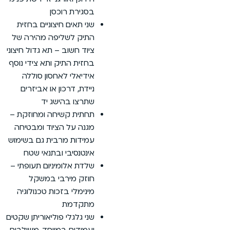
רת רוכסן
תאים חיצוניים בחזית
ק לשליפה מהירה של
 חשוב – תא גדול חיצוני
ת התיק ותא צידי נוסף
אלי לאחסון סוללה
ת, דרכון או אביזרים
ו בהישג יד
ת קשיחה ומחוזקת –
 על הציוד ומבטיחה
ות מרבית גם בשימוש
נסיבי ובתנאי שטח
 אלומיניום תעופתי –
ק מירבי במשקל
מלי בזכות טכנולוגיה
דמת
גלגלי פוליאוריתן שקטים
דים במיוחד, משולבים