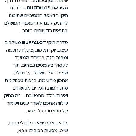
 וטכנולוגיה פורצת דרך,
™B
– סדרת
ל המסיביים שתוכננו
כם את המענה המושלם
שוחים ביותר.
י
™BUFFALO
משלבים
תי, פונקציונליות חכמה
 במיוחד המיועד
מסים גבוהים, תוך
משקל קל ויכולת
מה. בזכות טכנולוגיות
חומרים מוקשחים
תי מתפשרת – זה התיק
ם לאורך שנים וישמור
 בכל מסע.
 יוצאים לטיולי שטח,
ת רכובים, צבא,