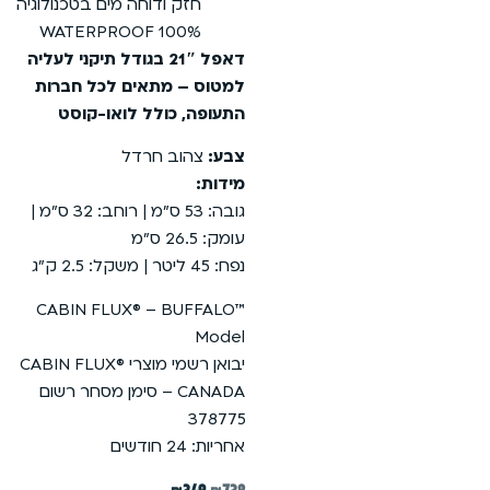
ודוחה מים בטכנולוגיה
100% 
דאפל 21″ בגודל תיקני לעליה
מתאים לכל חברות
ולל לואו-קוסט
 חרדל
גובה: 53 ס”מ | רוחב: 32 ס”מ |
CABIN FLUX® – 
יבואן רשמי מוצרי CABIN FLUX®
CANAD – סימן מסחר רשום