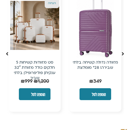
הנחה
הנחה
מזוודת 28 אינץ’
מזוודת טרולי קשיחה בלתי
TITANIUMצבע שמנת דגם
שבירה עם ביוטי קייס תואם
מומלץ!
₪
190
₪
249
₪
349
₪
399
הוספה לסל
הוספה לסל