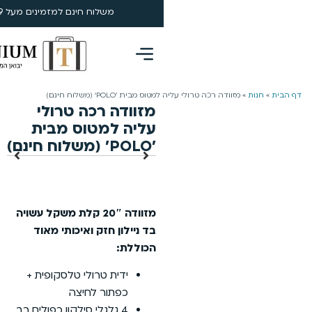
משלוח חינם למזמינים מעל 199 ₪ | 4-5 ימי עסקים
0
 ׳POLO׳ (משלוח חינם)
מזוודה רכה טרולי
עליה למטוס מבית
׳POLO׳ (משלוח חינם)
מזוודה 20″ קלת משקל
עשויה
בד ניילון חזק ואיכותי מאוד
הכוללת:
ידית טרולי טלסקופית +
כפתור לחיצה
4 גלגלי סילקון כפולים רב