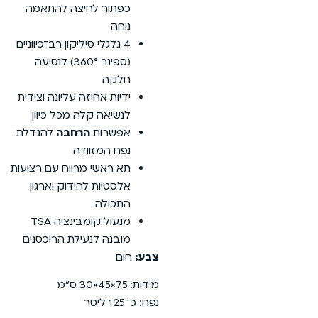
כפתור לחיצה להתאמה
נוחה
4 גלגלי סיליקון רב־כיווניים
(ספינר 360°) לנסיעה
חלקה
ידיות אחיזה עליונה וצידית
לנשיאה קלה מכל כיוון
אפשרות
הרחבה
להגדלת
נפח המזוודה
תא ראשי מרווח עם רצועות
אלסטיות להידוק וארגון
התכולה
מנעול קומבינציה TSA
מובנה לנעילת הרוכסנים
צבע:
חום
מידות: 75×45×30 ס״מ
נפח: כ־125 ליטר