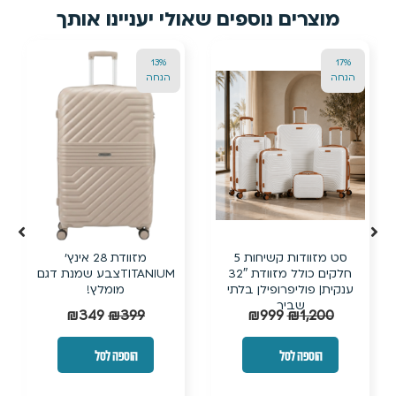
אולי יעניינו אותך
24%
13%
הנחה
הנחה
מזוודת 28 אינץ’
מזוודת טרולי קשיחה בלתי
TITANIUMצבע שמנת דגם
שבירה עם ביוטי קייס תואם
מומלץ!
₪
190
₪
249
₪
349
₪
399
הוספה לסל
הוספה לסל