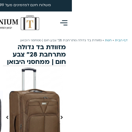
משלוח חינם למזמינים מעל 199 ₪ | 4-5 ימי עסקים
0
מחסני היבואן
מזוודת בד גדולה
מתרחבת 28״ צבע
חום | ממחסני היבואן