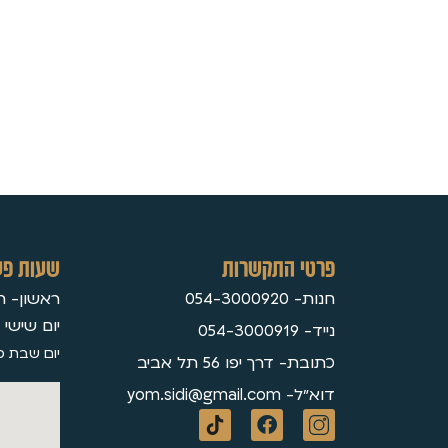
פרטי התקשרות
שעות פע
חנות- 054-3000920
ראשון- חמישי 30
יום שישי 09:3
נייד- 054-3000919
יום שבת ס
כתובת- דרך יפו 56 תל אביב
דוא״ל- yom.sidi@gmail.com