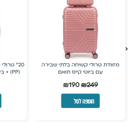
מזוודת טרולי קשיחה בלתי שבירה
20״ טרול
עם ביוטי קייס תואם
(PP) + ביוטי קייס| ישירות מהיבואן
₪
190
₪
249
הוספה לסל