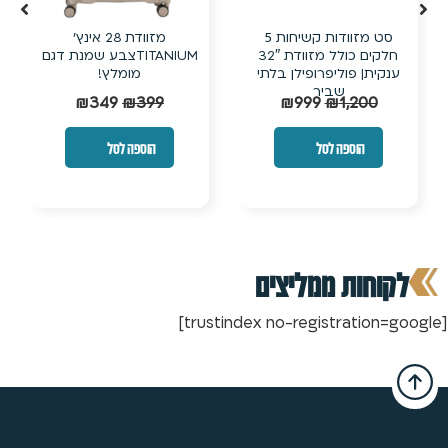
סט מזוודות קשיחות 5
מזוודת 28 אינץ’
מזוודת ט
חלקים כולל מזוודת 32″
TITANIUMצבע שמנת דגם
שבירה עם 
ית| פוליפרופילן בלתי
מומלץ!
שביר
49
₪
349
₪
399
₪
999
₪
1,200
הוספה לסל
הוספה לסל
הוס
חות ממליצים