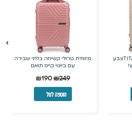
שיחה בלתי שבירה
20״ טרולי עלייה למטוס מפוליפרופ
קייס תואם
(PP) + ביוטי קייס| ישירות מהיבואן
₪
190
₪
249
₪
190
לסל
הוספה לסל