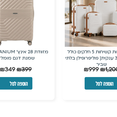
מזוודת 28 אינץ’ TITANIUMצבע
מזוודת טרולי ק
שמנת דגם מומלץ!
עם ביוטי 
₪
249
₪
349
₪
399
הוספה לסל
הוספה 