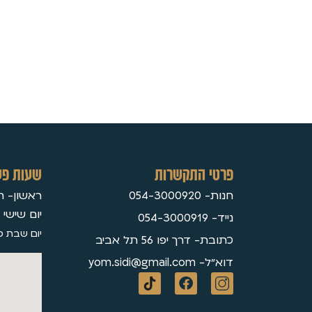
פרטי התקשרות
שעות פע
חנות- 054-3000920
ראשון- חמישי 30
יום שישי 09:3
נייד- 054-3000919
יום שבת ס
כתובת- דרך יפו 56 תל אביב
דוא״ל- yom.sidi@gmail.com