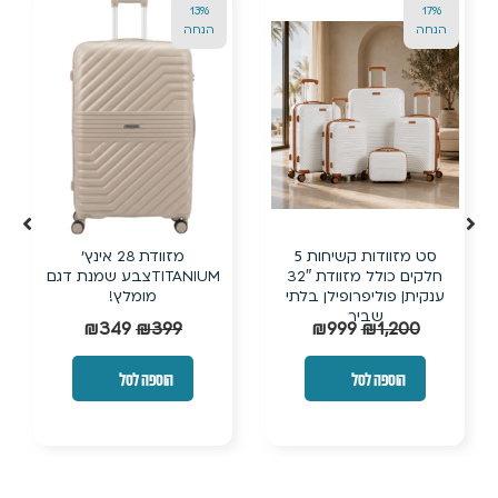
24%
13%
הנחה
הנחה
מזוודת 28 אינץ’
מזוודת טרולי קשיחה בלתי
TITANIUMצבע שמנת דגם
שבירה עם ביוטי קייס תואם
מומלץ!
₪
190
₪
249
₪
349
₪
399
הוספה לסל
הוספה לסל