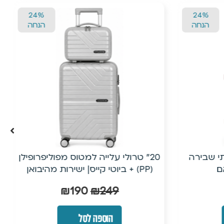
24%
24%
הנחה
הנחה
י שבירה
20״ טרולי עלייה למטוס מפוליפרופילן
ם
(PP) + ביוטי קייס| ישירות מהיבואן
₪
190
₪
249
הוספה לסל