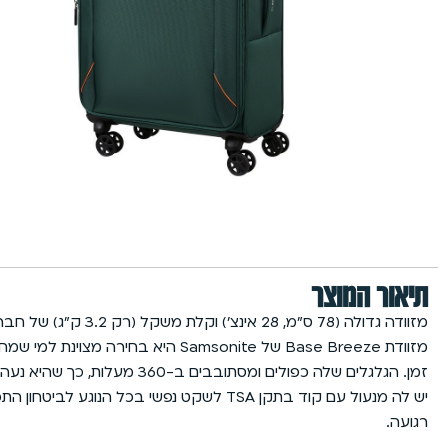
תיאור המוצר
מזוודה גדולה (78 ס”מ, 28 אינצ’) וקלת משקל (רק 3.2 ק”ג) של חברת סמסונייט מדגם Samsonite Base Breeze
מזוודת Base Breeze של Samsonite
זמן. הגלגלים שלה כפולים ו
רגועה.