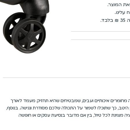
משלוחי אקספרס
 את המוצר.
שירות מכל הלב
פריסת תשלומים נוחה
 המזוודה עשויה מחומרים איכותיים ועבים, שמבטיחים שהיא תחזיק מעמד לאורך
בתא פנימי מאורגן היטב, כך שתוכלו לשמור על התכולה שלכם מסודרת ונגישה. בנוסף,
וד בתקן TSA לשקט נפשי בכל הנוגע לביטחון התכולה. כל אלה יחד הופכים את ה-Base Breeze של Samsonite לאופציה מצוינת לכל טיול, בין אם מדובר בנסיעת עסקים או חופשה