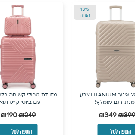
13%
הנחה
מזוודת 28 אינץ’ TITANIUMצבע
מזוודת טרולי קשיחה בלת
נת דגם מומלץ!
עם ביוטי קייס תוא
₪
190
₪
249
₪
349
₪
39
הוספה לסל
הוספה לסל