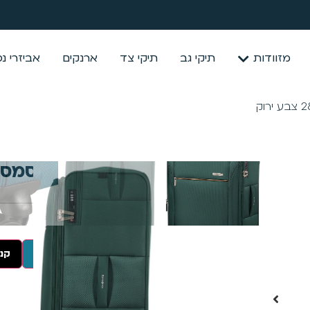
מזוודות
תיקי גב
תיקי צד
ארנקים
אביזרי נ
ירוק
₪
1,199
₪
1,349
הוספה לסל
קנה
המשלוחים שלנו