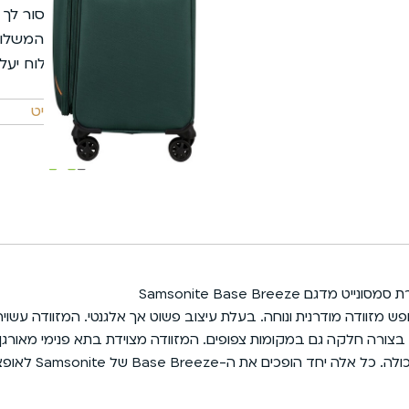
שליח עד הבית יגיע וימסור לך
בהזמנות מעל 199 ₪, המשלוח עלינו.
מתחת ל-199 ₪ המשלוח יעלה 35 ₪ בלבד.
קטגוריה
מזוודות סמסונייט
 היא בחירה מצוינת למי שמחפש מזוודה מודרנית ונוחה. בעלת עיצוב פשוט אך אלגנטי.
מסתובבים ב-360 מעלות, כך שהיא נעה בצורה חלקה גם במקומות צפופים. המזוודה מצוידת 
יש לה מנעול עם ק