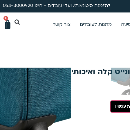
להזמנה סיטונאית/ ועדי עובדים - חייגו 054-3000920
0
סיעה
מתנות לעובדים
צור קשר
מזוודה מבית סמסונייט קלה ואיכותית גודל 28″ צבע
למה טיטניום?
 עכשיו
שירות ותיקונים
ייעוץ מקצועי