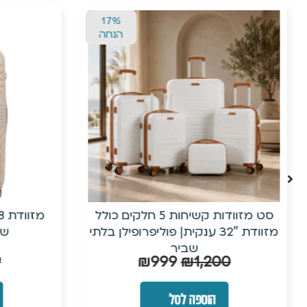
17%
הנחה
סט מזוודות קשיחות 5 חלקים כולל
מזוודת 32″ ענקית| פוליפרופילן בלתי
שמ
שביר
9
₪
999
₪
1,200
הוספה לסל