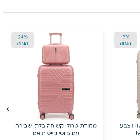
24%
24%
הנחה
הנחה
י שבירה
20״ טרולי עלייה למטוס מפוליפרופילן
ם
(PP) + ביוטי קייס| ישירות מהיבואן