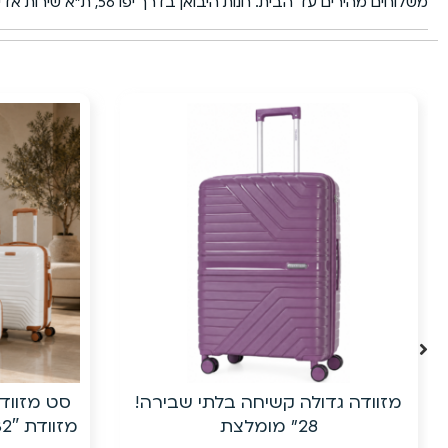
משלוחים מהירים עד הבית. חנות היבואן בדרך יפו 56, ת״א שירות אדיב ומקצועי.
17%
הנחה
סט מזוודות קשיחות 5 חלקים כולל
מזוודת 32″ ענקית| פוליפרופילן בלתי
שמ