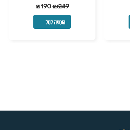
₪
190
₪
249
הוספה לסל